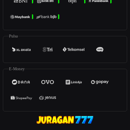
Pulsa
E-Money