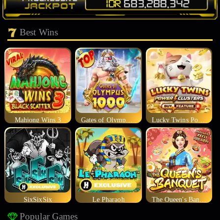
Best Wins
Mahjong Wins 3
Gates of Olympus 1000
Lucky Twins Power Clusters
SixSixSix
Le Pharaoh
The Queen's Banquet
Popular Games