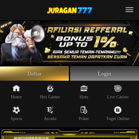
Beranda
Slot Online
Live Casino
Sportsbook
Arcade
Togel Online
Daftar
Login
Poker
Whatsapp
Home
Hot Games
Slots
Live Casino
Telegram
Sports
Arcade
Poker
Togel Online
Livechat