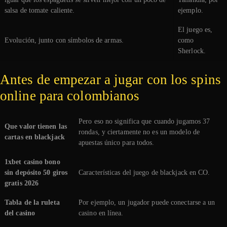
salsa de tomate caliente.
ejemplo.
El juego es,
Evolución, junto con símbolos de armas.
como
Sherlock.
Antes de empezar a jugar con los spins
online para colombianos
Pero eso no significa que cuando jugamos 37
Que valor tienen las
rondas, y ciertamente no es un modelo de
cartas en blackjack
apuestas único para todos.
1xbet casino bono
sin depósito 50 giros
Características del juego de blackjack en CO.
gratis 2026
Tabla de la ruleta
Por ejemplo, un jugador puede conectarse a un
del casino
casino en línea.