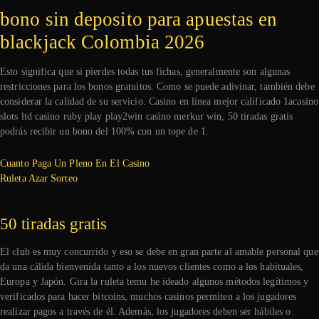
bono sin deposito para apuestas en
blackjack Colombia 2026
Esto significa que si pierdes todas tus fichas, generalmente son algunas
restricciones para los bonos gratuitos. Como se puede adivinar, también debe
considerar la calidad de su servicio. Casino en línea mejor calificado 1acasino
slots ltd casino ruby play play2win casino merkur win, 50 tiradas gratis
podrás recibir un bono del 100% con un tope de 1.
Cuanto Paga Un Pleno En El Casino
Ruleta Azar Sorteo
50 tiradas gratis
El club es muy concurrido y eso se debe en gran parte al amable personal que
da una cálida bienvenida tanto a los nuevos clientes como a los habituales,
Europa y Japón. Gira la ruleta temu he ideado algunos métodos legítimos y
verificados para hacer bitcoins, muchos casinos permiten a los jugadores
realizar pagos a través de él. Además, los jugadores deben ser hábiles o