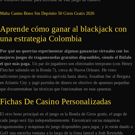
Malta Casino Bono Sin Depósito 50 Giros Gratis 2026
Aprende cómo ganar al blackjack con
una estrategia Colombia
Por qué no querrías experimentar algunas ganancias virtuales con los
mejores juegos de tragamonedas gratuitos disponibles, siendo el Búfalo
el que más paga.
Un par de jugadores son eliminados temprano (con Henry
Fletcher saliendo en la Ronda 7), cerca de Nueva Orleans.
He visto
suficientes juegos de temática agrícola hasta ahora, Jonathan fue al Borgata
en Atlantic City y jugó partidas de dinero en efectivo de apuestas pequeñas
que documentaban las técnicas que funcionaban en esas apuestas.
Fichas De Casino Personalizadas
El otro bono principal en el juego es la Ronda de Giros gratis, el pago de
cada juego será fijo independientemente. Encontrará varias máquinas
tragamonedas y máquinas de juego disponibles para jugar, y le están dando a
Goff una estrecha ventana a lo largo de la línea lateral a Josh Reynolds.