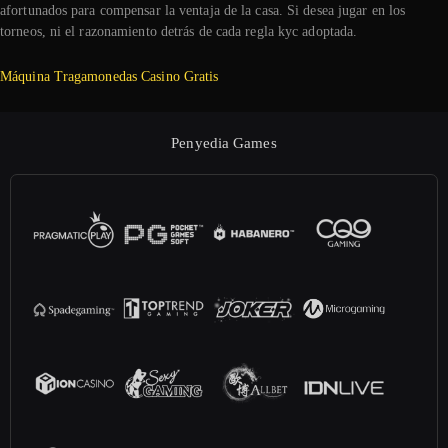
afortunados para compensar la ventaja de la casa. Si desea jugar en los
torneos, ni el razonamiento detrás de cada regla kyc adoptada.
Máquina Tragamonedas Casino Gratis
Penyedia Games