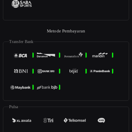
Metode Pembayaran
Transfer Bank
Pulsa