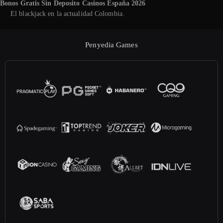
Bonos Gratis Sin Deposito Casinos España 2026
El blackjack en la actualidad Colombia.
Penyedia Games