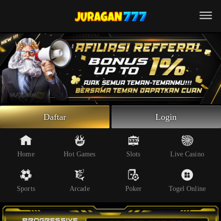
Beranda
Slot Online
Live Casino
Sportsbook
Arcade
Togel Online
Daftar
Login
Poker
Whatsapp
Home
Hot Games
Slots
Live Casino
Telegram
Sports
Arcade
Poker
Togel Online
Livechat