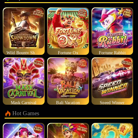
Wild Bounty Showdown
Fortune Ox
Fortune Rabbit
Mask Carnival
Bali Vacation
Speed Winner
Hot Games