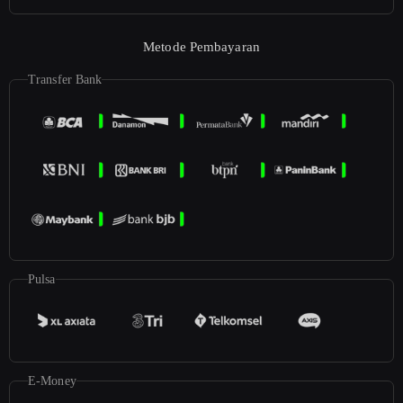
Metode Pembayaran
Transfer Bank
Pulsa
E-Money