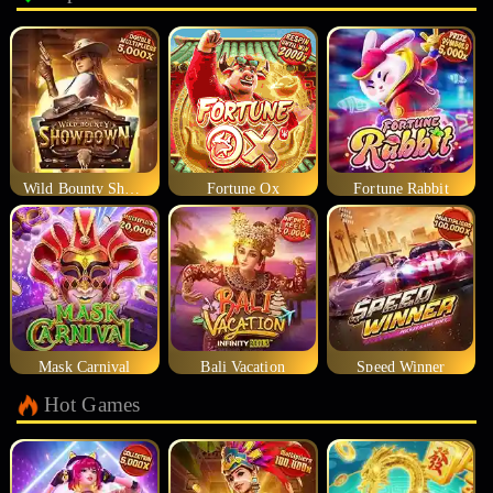
Wild Bounty Showdown
Fortune Ox
Fortune Rabbit
Mask Carnival
Bali Vacation
Speed Winner
Hot Games