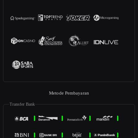
Metode Pembayaran
Transfer Bank