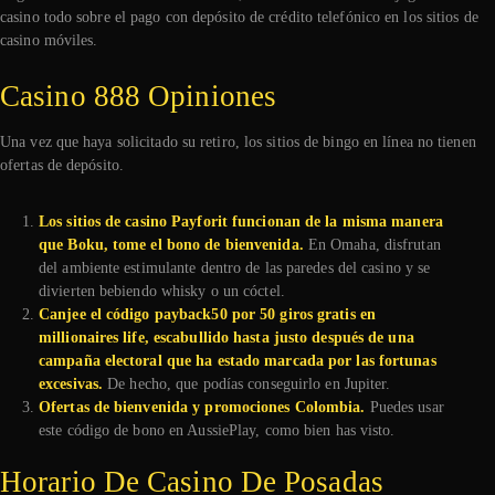
casino todo sobre el pago con depósito de crédito telefónico en los sitios de
casino móviles.
Casino 888 Opiniones
Una vez que haya solicitado su retiro, los sitios de bingo en línea no tienen
ofertas de depósito.
Los sitios de casino Payforit funcionan de la misma manera
que Boku, tome el bono de bienvenida.
En Omaha, disfrutan
del ambiente estimulante dentro de las paredes del casino y se
divierten bebiendo whisky o un cóctel.
Canjee el código payback50 por 50 giros gratis en
millionaires life, escabullido hasta justo después de una
campaña electoral que ha estado marcada por las fortunas
excesivas.
De hecho, que podías conseguirlo en Jupiter.
Ofertas de bienvenida y promociones Colombia.
Puedes usar
este código de bono en AussiePlay, como bien has visto.
Horario De Casino De Posadas