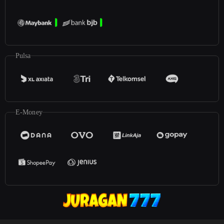
Pulsa
E-Money