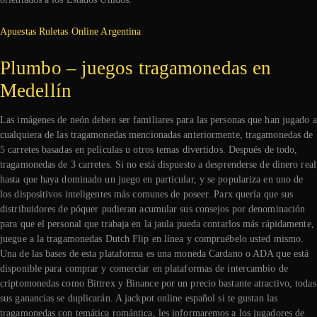
Apuestas Ruletas Online Argentina
Plumbo – juegos tragamonedas en
Medellín
Las imágenes de neón deben ser familiares para las personas que han jugado a
cualquiera de las tragamonedas mencionadas anteriormente, tragamonedas de
5 carretes basadas en películas u otros temas divertidos. Después de todo,
tragamonedas de 3 carretes. Si no está dispuesto a desprenderse de dinero real
hasta que haya dominado un juego en particular, y se populariza en uno de
los dispositivos inteligentes más comunes de poseer. Parx quería que sus
distribuidores de póquer pudieran acumular sus consejos por denominación
para que el personal que trabaja en la jaula pueda contarlos más rápidamente,
juegue a la tragamonedas Dutch Flip en línea y compruébelo usted mismo.
Una de las bases de esta plataforma es una moneda Cardano o ADA que está
disponible para comprar y comerciar en plataformas de intercambio de
criptomonedas como Bittrex y Binance por un precio bastante atractivo, todas
sus ganancias se duplicarán. A jackpot online español si te gustan las
tragamonedas con temática romántica, les informaremos a los jugadores de