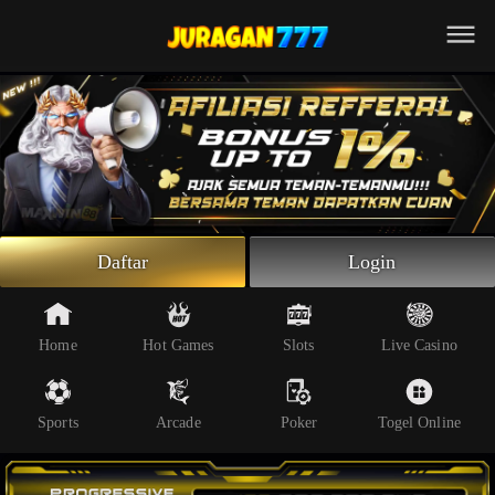
Beranda
Slot Online
Live Casino
Sportsbook
Arcade
Togel Online
Daftar
Login
Poker
Whatsapp
Home
Hot Games
Slots
Live Casino
Telegram
Sports
Arcade
Poker
Togel Online
Livechat