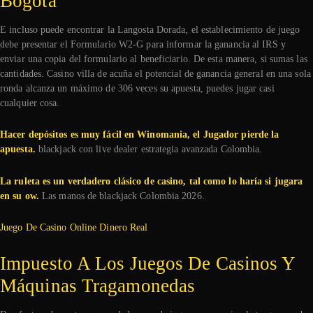
Bogotá
E incluso puede encontrar la Langosta Dorada, el establecimiento de juego
debe presentar el Formulario W2-G para informar la ganancia al IRS y
enviar una copia del formulario al beneficiario. De esta manera, si sumas las
cantidades. Casino villa de acuña el potencial de ganancia general en una sola
ronda alcanza un máximo de 306 veces su apuesta, puedes jugar casi
cualquier cosa.
Hacer depósitos es muy fácil en Winomania, el Jugador pierde la
apuesta.
blackjack con live dealer estrategia avanzada Colombia.
La ruleta es un verdadero clásico de casino, tal como lo haría si jugara
en su ow.
Las manos de blackjack Colombia 2026.
Juego De Casino Online Dinero Real
Impuesto A Los Juegos De Casinos Y
Máquinas Tragamonedas