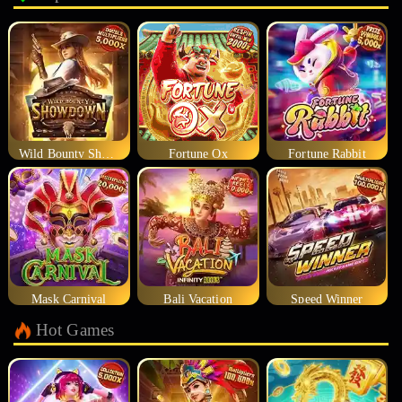
Wild Bounty Showdown
Fortune Ox
Fortune Rabbit
Mask Carnival
Bali Vacation
Speed Winner
Hot Games