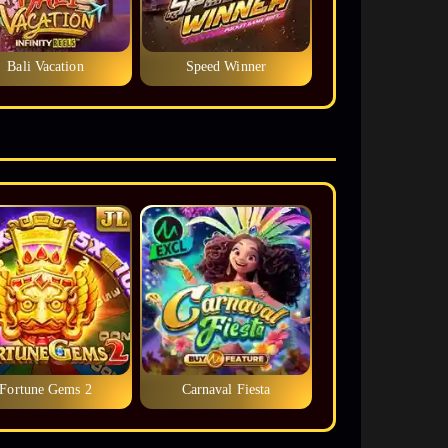
Bali Vacation
Speed Winner
Fortune Gems 2
Carnaval Fiesta