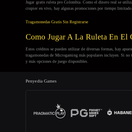
Jugar gratis ruleta pro Colombia. Como el dinero real se utiliz
crupier en vivo, hay algunas promociones por tiempo limitado
Tragamonedas Gratis Sin Registrarse
Como Jugar A La Ruleta En El 
Estos créditos se pueden utilizar de diversas formas, hay apue
tragamonedas de Microgaming más populares incluyen. Si no tie
y más opciones de juego disponibles.
Penyedia Games