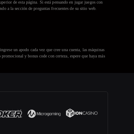
superior de esta página. Si está pensando en jugar juegos con
o a la sección de preguntas frecuentes de su sitio web.
 ingrese un apodo cada vez que cree una cuenta, las máquinas
go promocional y bonus code con certeza, espere que haya más