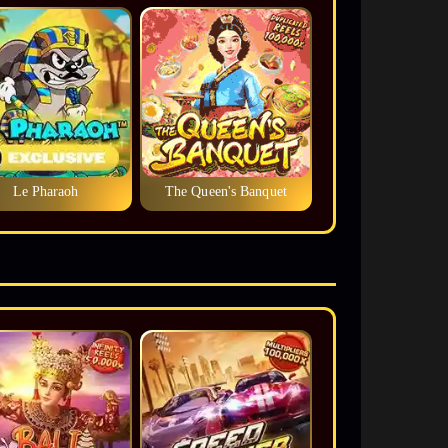
Le Pharaoh
The Queen's Banquet