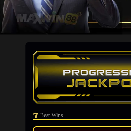
Best Wins