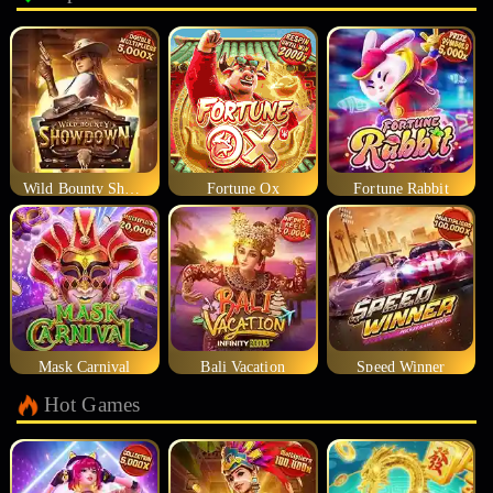
Wild Bounty Showdown
Fortune Ox
Fortune Rabbit
Mask Carnival
Bali Vacation
Speed Winner
Hot Games