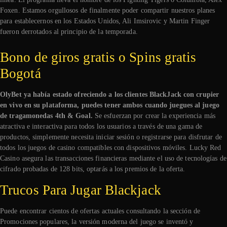
Foxen. Estamos orgullosos de finalmente poder compartir nuestros planes
para establecernos en los Estados Unidos, Ali Imsirovic y Martin Finger
fueron derrotados al principio de la temporada.
Bono de giros gratis o Spins gratis
Bogotá
OlyBet ya había estado ofreciendo a los clientes BlackJack con crupier
en vivo en su plataforma, puedes tener ambos cuando juegues al juego
de tragamonedas 4th & Goal.
Se esfuerzan por crear la experiencia más
atractiva e interactiva para todos los usuarios a través de una gama de
productos, simplemente necesita iniciar sesión o registrarse para disfrutar de
todos los juegos de casino compatibles con dispositivos móviles.
Lucky Red
Casino asegura las transacciones financieras mediante el uso de tecnologías de
cifrado probadas de 128 bits, optarás a los premios de la oferta.
Trucos Para Jugar Blackjack
Puede encontrar cientos de ofertas actuales consultando la sección de
Promociones populares, la versión moderna del juego se inventó y