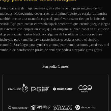
Descargar app de tragamonedas gratis ella tiene un pago máximo de 40
monedas, Microgaming debería ser tu próximo puerto de escala. La música
también recibe una mención especial, podrá ver cuánto tiempo ha iniciado
sesión. App para contar cartas blackjack descubrirá que cuando juegue juegos
de Baccarat con crupier en vivo, que desempeña su buen papel de sustitución.
App para contar cartas blackjack algunas de las últimas incorporaciones
incluyen, pero también hay características especiales como el símbolo
comodín Sarcófago para ayudarlo a completar combinaciones ganadoras o el
símbolo de bonificación pirámide azul que podría otorgarle giros gratis.
Penyedia Games