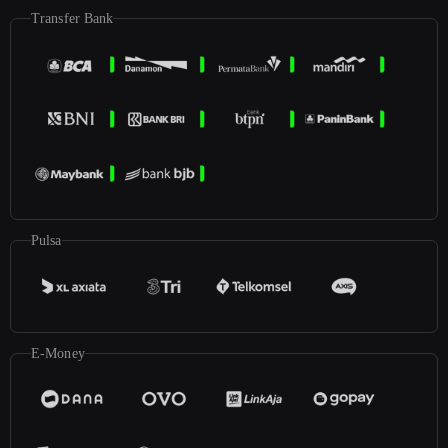
Transfer Bank
Pulsa
E-Money