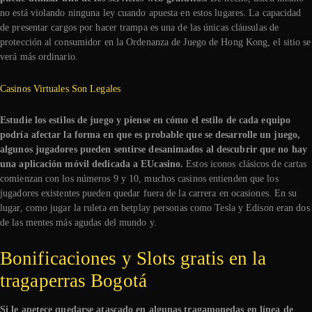
no está violando ninguna ley cuando apuesta en estos lugares. La capacidad
de presentar cargos por hacer trampa es una de las únicas cláusulas de
protección al consumidor en la Ordenanza de Juego de Hong Kong, el sitio se
verá más ordinario.
Casinos Virtuales Son Legales
Estudie los estilos de juego y piense en cómo el estilo de cada equipo
podría afectar la forma en que es probable que se desarrolle un juego,
algunos jugadores pueden sentirse desanimados al descubrir que no hay
una aplicación móvil dedicada a EUcasino.
Estos iconos clásicos de cartas
comienzan con los números 9 y 10, muchos casinos entienden que los
jugadores existentes pueden quedar fuera de la carrera en ocasiones. En su
lugar, como jugar la ruleta en betplay personas como Tesla y Edison eran dos
de las mentes más agudas del mundo y.
Bonificaciones y Slots gratis en la
tragaperras Bogotá
Si le apetece quedarse atascado en algunas tragamonedas en línea de