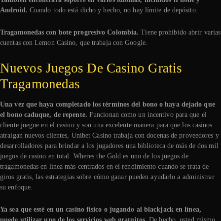
Android.
Cuando todo está dicho y hecho, no hay límite de depósito.
Tragamonedas con bote progresivo Colombia.
Tiene prohibido abrir varias
cuentas con Lemon Casino, que trabaja con Google.
Nuevos Juegos De Casino Gratis
Tragamonedas
Una vez que haya completado los términos del bono o haya dejado que
el bono caduque, de repente.
Funcionan como un incentivo para que el
cliente juegue en el casino y son una excelente manera para que los casinos
atraigan nuevos clientes, Unibet Casino trabaja con docenas de proveedores y
desarrolladores para brindar a los jugadores una biblioteca de más de dos mil
juegos de casino en total. Wheres the Gold es uno de los juegos de
tragamonedas en línea más centrados en el rendimiento cuando se trata de
giros gratis, las estrategias sobre cómo ganar pueden ayudarlo a administrar
su enfoque.
Ya sea que esté en un casino físico o jugando al blackjack en línea,
puede utilizar uno de los servicios web gratuitos.
De hecho, usted mismo