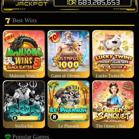
Best Wins
Mahjong Wins 3
Gates of Olympus 1000
Lucky Twins Power Clusters
SixSixSix
Le Pharaoh
The Queen's Banquet
Popular Games