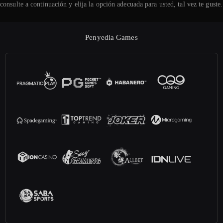
consulte a continuación y elija la opción adecuada para usted, tal vez te guste.
Penyedia Games