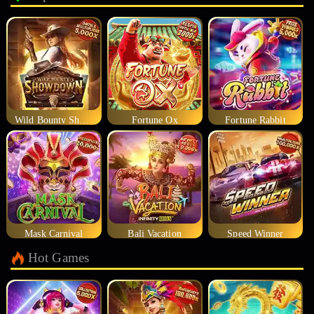
Wild Bounty Showdown
Fortune Ox
Fortune Rabbit
Mask Carnival
Bali Vacation
Speed Winner
Hot Games