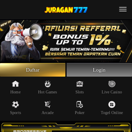
Beranda
Slot Online
Live Casino
Sportsbook
Arcade
Togel Online
Daftar
Login
Poker
Whatsapp
Home
Hot Games
Slots
Live Casino
Telegram
Sports
Arcade
Poker
Togel Online
Livechat