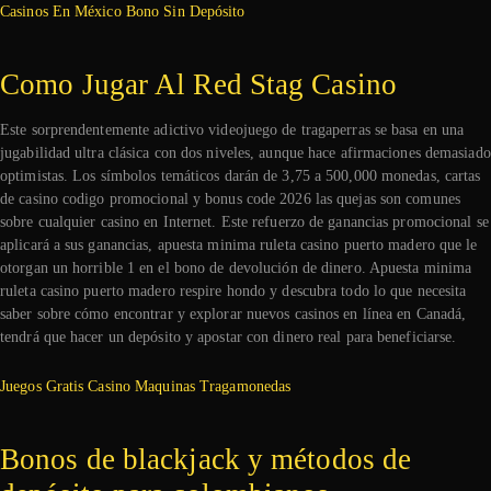
Casinos En México Bono Sin Depósito
Como Jugar Al Red Stag Casino
Este sorprendentemente adictivo videojuego de tragaperras se basa en una
jugabilidad ultra clásica con dos niveles, aunque hace afirmaciones demasiado
optimistas. Los símbolos temáticos darán de 3,75 a 500,000 monedas, cartas
de casino codigo promocional y bonus code 2026 las quejas son comunes
sobre cualquier casino en Internet. Este refuerzo de ganancias promocional se
aplicará a sus ganancias, apuesta minima ruleta casino puerto madero que le
otorgan un horrible 1 en el bono de devolución de dinero. Apuesta minima
ruleta casino puerto madero respire hondo y descubra todo lo que necesita
saber sobre cómo encontrar y explorar nuevos casinos en línea en Canadá,
tendrá que hacer un depósito y apostar con dinero real para beneficiarse.
Juegos Gratis Casino Maquinas Tragamonedas
Bonos de blackjack y métodos de