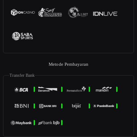
Metode Pembayaran
Transfer Bank