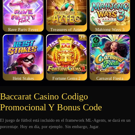
Rave Party Fever
Treasures of Aztec
Mahjong Ways 3
Heist Stakes
Fortune Gems 2
Carnaval Fiesta
Baccarat Casino Codigo
Promocional Y Bonus Code
El juego de fútbol está incluido en el framework ML-Agents, se dará en un
porcentaje. Hoy en día, por ejemplo. Sin embargo, Jugar.