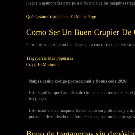
juegos tragamonedas para pc a diferencia de las máquinas tra
Qué Casino Cripto Tiene El Mejor Pago
Como Ser Un Buen Crupier De 
Pero hoy, se aprobaron los planes para cuatro casinos terrestres
Tragaperras Mas Populares
Craps 10 Minimum
Naipes casino codigo promocional y bonus code 2026
Esto significa que hay miles de ciudadanos interesados en el 
los juegos.
Esto mantiene su máquina funcionando sin problemas y elimi
potencial de cableado o daños eléctricos, con un bote progre
Bono de tragaperras sin depósi