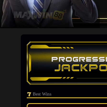
Best Wins