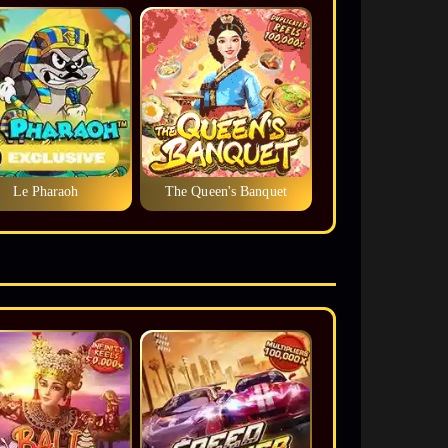
Le Pharaoh
The Queen's Banquet