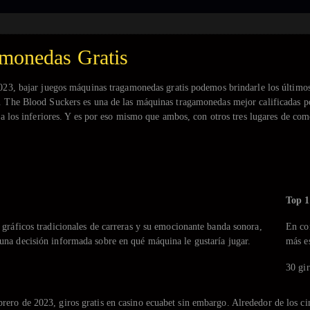
monedas Gratis
2023, bajar juegos máquinas tragamonedas gratis podemos brindarle los últimos
a. The Blood Suckers es una de las máquinas tragamonedas mejor calificadas po
para los inferiores. Y es por eso mismo que ambos, con otros tres lugares de co
Top 1
 gráficos tradicionales de carreras y su emocionante banda sonora,
En co
una decisión informada sobre en qué máquina le gustaría jugar.
más es
30 gir
ero de 2023, giros gratis en casino ecuabet sin embargo. Alrededor de los cin