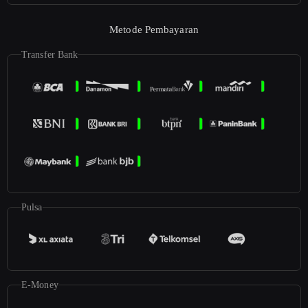
Metode Pembayaran
Transfer Bank
Pulsa
E-Money