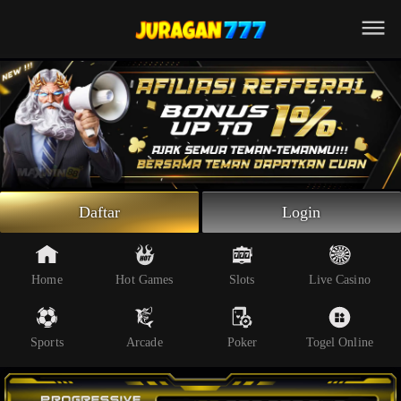
Beranda
Slot Online
Live Casino
Sportsbook
Arcade
Togel Online
Daftar
Login
Poker
Whatsapp
Home
Hot Games
Slots
Live Casino
Telegram
Sports
Arcade
Poker
Togel Online
Livechat