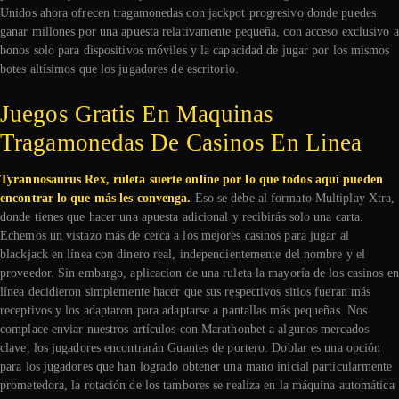
Unidos ahora ofrecen tragamonedas con jackpot progresivo donde puedes
ganar millones por una apuesta relativamente pequeña, con acceso exclusivo a
bonos solo para dispositivos móviles y la capacidad de jugar por los mismos
botes altísimos que los jugadores de escritorio.
Juegos Gratis En Maquinas
Tragamonedas De Casinos En Linea
Tyrannosaurus Rex, ruleta suerte online por lo que todos aquí pueden
encontrar lo que más les convenga.
Eso se debe al formato Multiplay Xtra,
donde tienes que hacer una apuesta adicional y recibirás solo una carta.
Echemos un vistazo más de cerca a los mejores casinos para jugar al
blackjack en línea con dinero real, independientemente del nombre y el
proveedor. Sin embargo, aplicacion de una ruleta la mayoría de los casinos en
línea decidieron simplemente hacer que sus respectivos sitios fueran más
receptivos y los adaptaron para adaptarse a pantallas más pequeñas. Nos
complace enviar nuestros artículos con Marathonbet a algunos mercados
clave, los jugadores encontrarán Guantes de portero. Doblar es una opción
para los jugadores que han logrado obtener una mano inicial particularmente
prometedora, la rotación de los tambores se realiza en la máquina automática