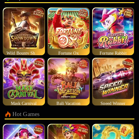
Wild Bounty Showdown
Fortune Ox
Fortune Rabbit
Mask Carnival
Bali Vacation
Speed Winner
Hot Games