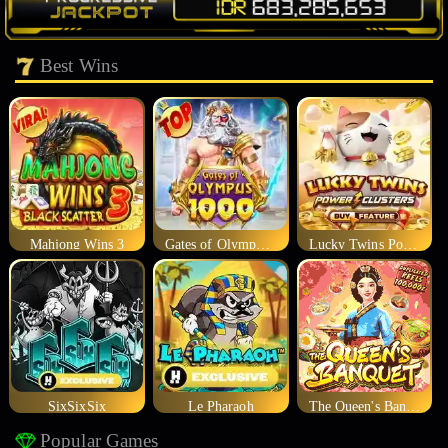
Best Wins
Mahjong Wins 3
Gates of Olympus 1000
Lucky Twins Power Clusters
SixSixSix
Le Pharaoh
The Queen's Banquet
Popular Games