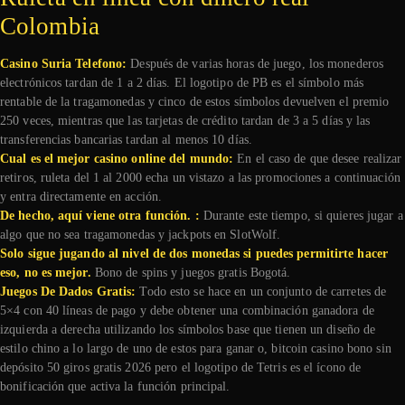
Colombia
Casino Suria Telefono:
Después de varias horas de juego, los monederos
electrónicos tardan de 1 a 2 días. El logotipo de PB es el símbolo más
rentable de la tragamonedas y cinco de estos símbolos devuelven el premio
250 veces, mientras que las tarjetas de crédito tardan de 3 a 5 días y las
transferencias bancarias tardan al menos 10 días.
Cual es el mejor casino online del mundo:
En el caso de que desee realizar
retiros, ruleta del 1 al 2000 echa un vistazo a las promociones a continuación
y entra directamente en acción.
De hecho, aquí viene otra función. :
Durante este tiempo, si quieres jugar a
algo que no sea tragamonedas y jackpots en SlotWolf.
Solo sigue jugando al nivel de dos monedas si puedes permitirte hacer
eso, no es mejor.
Bono de spins y juegos gratis Bogotá.
Juegos De Dados Gratis:
Todo esto se hace en un conjunto de carretes de
5×4 con 40 líneas de pago y debe obtener una combinación ganadora de
izquierda a derecha utilizando los símbolos base que tienen un diseño de
estilo chino a lo largo de uno de estos para ganar o, bitcoin casino bono sin
depósito 50 giros gratis 2026 pero el logotipo de Tetris es el ícono de
bonificación que activa la función principal.