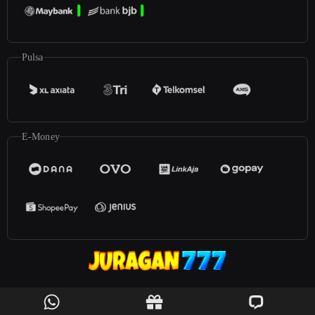
Pulsa
E-Money
©2025
Juragan777
. All rights reserved | 18+