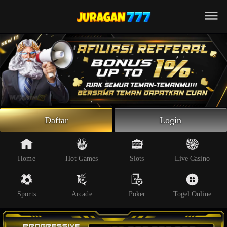
Beranda
Slot Online
Live Casino
Sportsbook
Arcade
Togel Online
Daftar
Login
Poker
Whatsapp
Home
Hot Games
Slots
Live Casino
Telegram
Sports
Arcade
Poker
Togel Online
Livechat