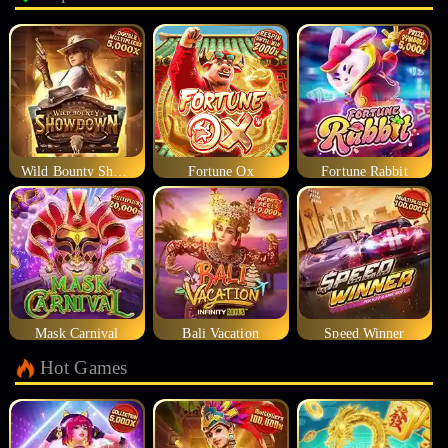
Wild Bounty Showdown
Fortune Ox
Fortune Rabbit
Mask Carnival
Bali Vacation
Speed Winner
Hot Games