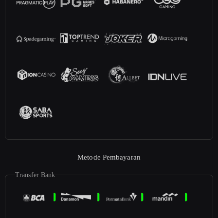
Metode Pembayaran
Transfer Bank