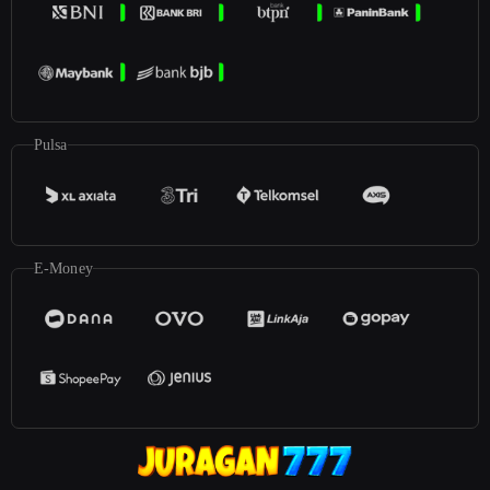
Pulsa
E-Money