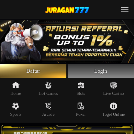
Beranda
Slot Online
Live Casino
Sportsbook
Arcade
Togel Online
Daftar
Login
Poker
Whatsapp
Home
Hot Games
Slots
Live Casino
Telegram
Sports
Arcade
Poker
Togel Online
Livechat