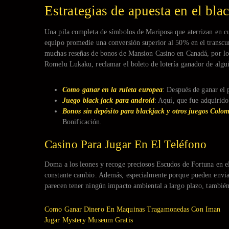
Estrategias de apuesta en el bl
Una pila completa de símbolos de Mariposa que aterrizan en cualq
equipo promedie una conversión superior al 50% en el transcur
muchas reseñas de bonos de Mansion Casino en Canadá, por lo 
Romelu Lukaku, reclamar el boleto de lotería ganador de algu
Como ganar en la ruleta europea
: Después de ganar el 
Juego black jack para android
: Aquí, que fue adquirid
Bonos sin depósito para blackjack y otros juegos Colo
Bonificación.
Casino Para Jugar En El Teléfono
Doma a los leones y recoge preciosos Escudos de Fortuna en el 
constante cambio. Además, especialmente porque pueden enviar
parecen tener ningún impacto ambiental a largo plazo, también 
Como Ganar Dinero En Maquinas Tragamonedas Con Iman
Jugar Mystery Museum Gratis