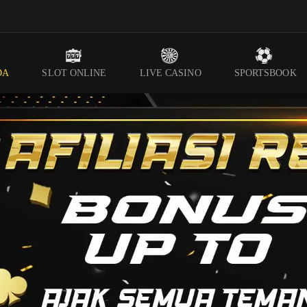
DA
SLOT ONLINE
LIVE CASINO
SPORTSBOOK