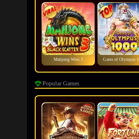
Mahjong Wins 3
Gates of Olympus 
Popular Games