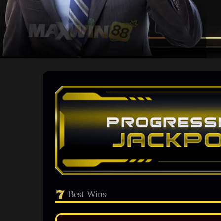
Best Wins