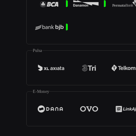
Pulsa
E-Money