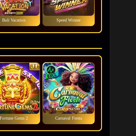
Bali Vacation
Speed Winner
Fortune Gems 2
Carnaval Fiesta