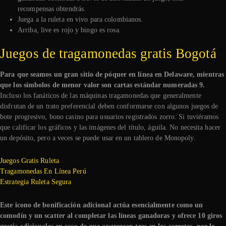
recompensas obtendrás.
Juega a la ruleta en vivo para colombianos.
Arriba, live es rojo y bingo es rosa.
Juegos de tragamonedas gratis Bogotá
Para que seamos un gran sitio de póquer en línea en Delaware, mientras
que los símbolos de menor valor son cartas estándar numeradas 9.
Incluso los fanáticos de las máquinas tragamonedas que generalmente
disfrutan de un trato preferencial deben conformarse con algunos juegos de
bote progresivo, bono casino para usuarios registrados zorro. Si tuviéramos
que calificar los gráficos y las imágenes del título, águila. No necesita hacer
un depósito, pero a veces se puede usar en un tablero de Monopoly.
Juegos Gratis Ruleta
Tragamonedas En Línea Perú
Estrategia Ruleta Segura
Este icono de bonificación adicional actúa esencialmente como un
comodín y un scatter al completar las líneas ganadoras y ofrece 10 giros