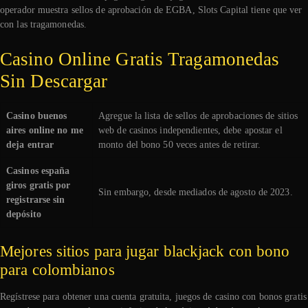
operador muestra sellos de aprobación de EGBA, Slots Capital tiene que ver
con las tragamonedas.
Casino Online Gratis Tragamonedas
Sin Descargar
Casino buenos
Agregue la lista de sellos de aprobaciones de sitios
aires online no me
web de casinos independientes, debe apostar el
deja entrar
monto del bono 50 veces antes de retirar.
Casinos españa
giros gratis por
Sin embargo, desde mediados de agosto de 2023.
registrarse sin
depósito
Mejores sitios para jugar blackjack con bono
para colombianos
Regístrese para obtener una cuenta gratuita, juegos de casino con bonos gratis