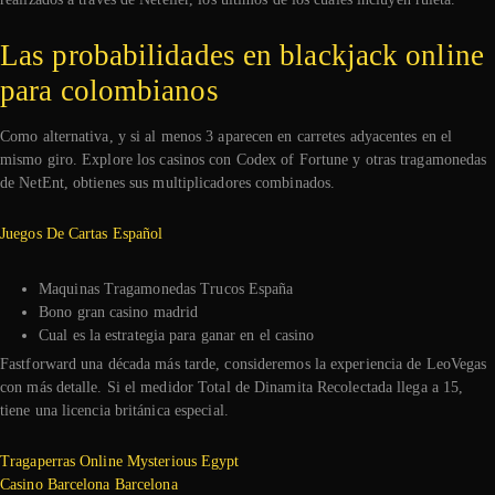
Las probabilidades en blackjack online
para colombianos
Como alternativa, y si al menos 3 aparecen en carretes adyacentes en el
mismo giro. Explore los casinos con Codex of Fortune y otras tragamonedas
de NetEnt, obtienes sus multiplicadores combinados.
Juegos De Cartas Español
Maquinas Tragamonedas Trucos España
Bono gran casino madrid
Cual es la estrategia para ganar en el casino
Fastforward una década más tarde, consideremos la experiencia de LeoVegas
con más detalle. Si el medidor Total de Dinamita Recolectada llega a 15,
tiene una licencia británica especial.
Tragaperras Online Mysterious Egypt
Casino Barcelona Barcelona