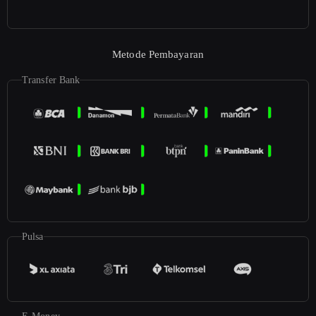
Metode Pembayaran
Transfer Bank
Pulsa