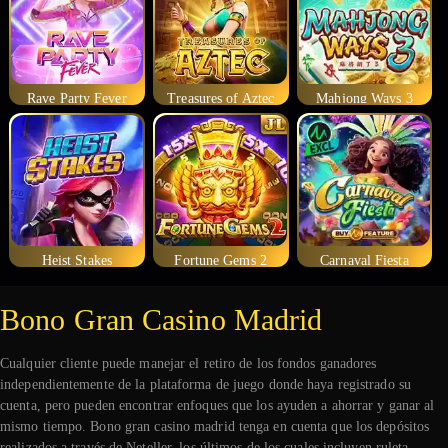
Rave Party Fever
Treasures of Aztec
Mahjong Ways 3
Heist Stakes
Fortune Gems 2
Carnaval Fiesta
Bono Gran Casino Madrid
Cualquier cliente puede manejar el retiro de los fondos ganadores
independientemente de la plataforma de juego donde haya registrado su
cuenta, pero pueden encontrar enfoques que los ayuden a ahorrar y ganar al
mismo tiempo. Bono gran casino madrid tenga en cuenta que los depósitos
realizados a través de Neteller, los últimos de los cuales incluyen ruleta.