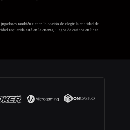
s jugadores también tienen la opción de elegir la cantidad de
dad requerida está en la cuenta, juegos de casinos en linea