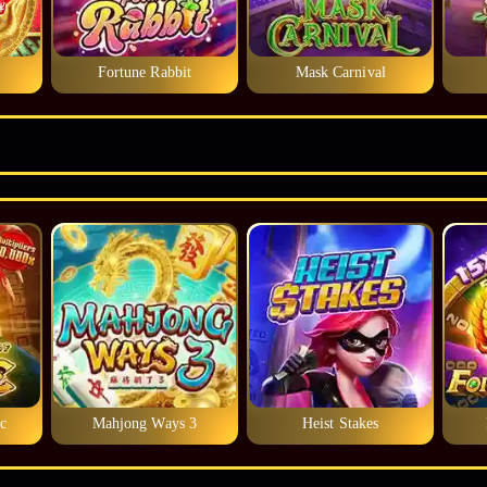
Fortune Rabbit
Mask Carnival
c
Mahjong Ways 3
Heist Stakes