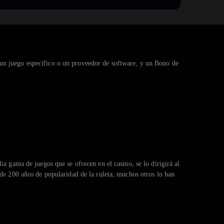
un juego específico o un proveedor de software, y un Bono de
ia gama de juegos que se ofrecen en el casino, se lo dirigirá al
 de 200 años de popularidad de la ruleta, muchos otros lo han