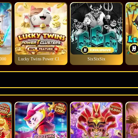
1000
Lucky Twins Power Clusters
SixSixSix