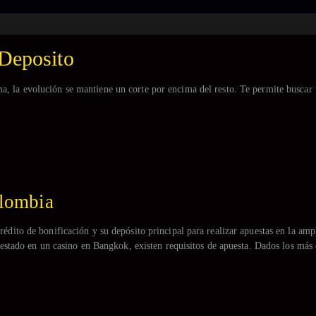
 Deposito
a, la evolución se mantiene un corte por encima del resto.
Te permite buscar 
olombia
édito de bonificación y su depósito principal para realizar apuestas en la ampl
as estado en un casino en Bangkok, existen requisitos de apuesta. Dados los más