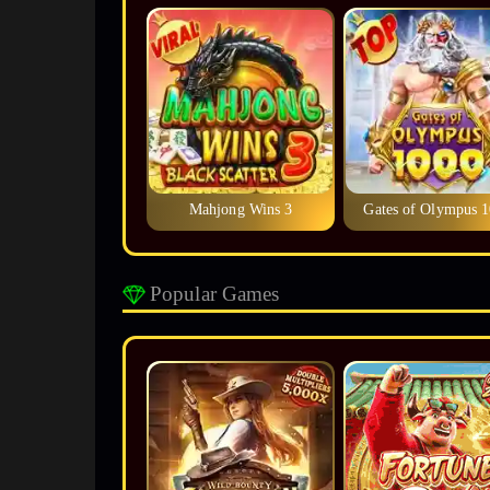
Mahjong Wins 3
Gates of Olympus 
Popular Games