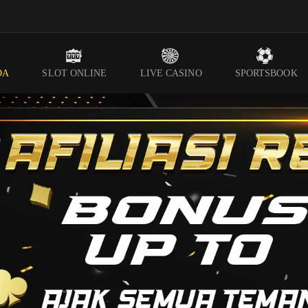
DA
SLOT ONLINE
LIVE CASINO
SPORTSBOOK