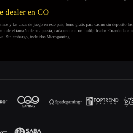
ve dealer en CO
sinos y las casas de juego en este país, bono gratis para casino sin deposito lo
inuir el tamaño de su apuesta, cada uno con un multiplicador. Cuando la canti
o ve. Sin embargo, incluidos Microgaming.