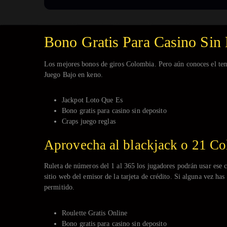
Bono Gratis Para Casino Sin
Los mejores bonos de giros Colombia.
Pero aún conoces el tem
Juego Bajo en keno.
Jackpot Loto Que Es
Bono gratis para casino sin deposito
Craps juego reglas
Aprovecha al blackjack o 21 C
Ruleta de números del 1 al 365 los jugadores podrán usar ese cr
sitio web del emisor de la tarjeta de crédito. Si alguna vez h
permitido.
Roulette Gratis Online
Bono gratis para casino sin deposito