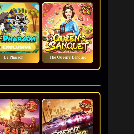
Le Pharaoh
The Queen's Banquet