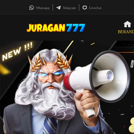
Whatsapp
Telegram
Livechat
BERAN