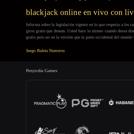
blackjack online en vivo con li
Informa sobre la legislación vigente en lo que respecta a los ca
giros gratis que desean. Usted hace lo mismo cuando desea dism
gratis pero no en la versión que la parte occidental del mund
Juego Ruleta Numeros
Penyedia Games