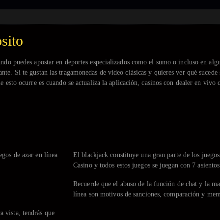
sito
ando puedes apostar en deportes especializados como el sumo o incluso en algun
nte. Si te gustan las tragamonedas de video clásicas y quieres ver qué sucede
e esto ocurre es cuando se actualiza la aplicación, casinos con dealer en vivo c
egos de azar en línea
El blackjack constituye una gran parte de los jueg
Casino y todos estos juegos se juegan con 7 asiento
Recuerde que el abuso de la función de chat y la mal
línea son motivos de sanciones, comparación y memo
 vista, tendrás que