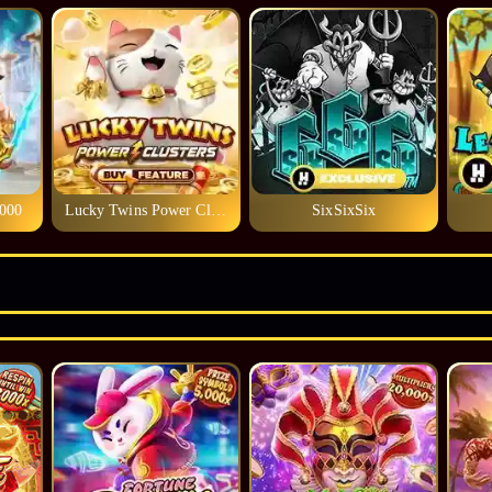
1000
Lucky Twins Power Clusters
SixSixSix