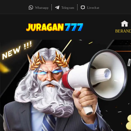
Whatsapp
Telegram
Livechat
BERAN