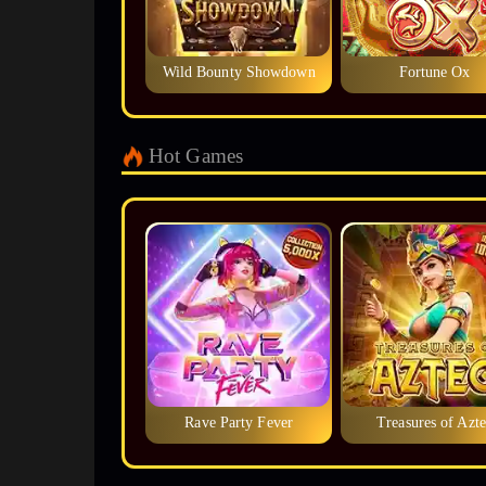
Wild Bounty Showdown
Fortune Ox
Hot Games
Rave Party Fever
Treasures of Azte