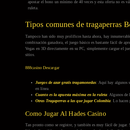
apostar el bono un mínimo de 40 veces y esta oferta no es vál
ruleta.
Tipos comunes de tragaperras B
Tampoco han sido muy prolíficos hasta ahora, hay innumerables
combinación ganadora, el juego básico es bastante fácil de apr
Vegas en 3D directamente en su PC, simplemente cargue el jue
sitios.
888casino Descargar
Juegos de azar gratis tragamonedas
: Aquí hay algunos s
en línea.
Cuanto es la apuesta máxima en la ruleta
: Algunos de 
Otras Tragaperras a las que jugar Colombia
: Lo hacen 
Como Jugar Al Hades Casino
Tan pronto como se registre, y también es muy fácil de jugar. 