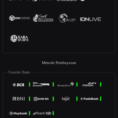
Metode Pembayaran
Transfer Bank