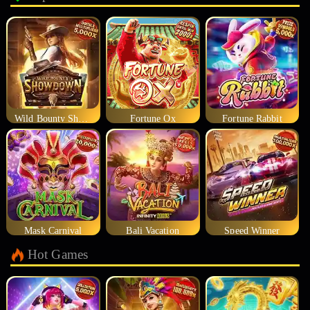
Wild Bounty Showdown
Fortune Ox
Fortune Rabbit
Mask Carnival
Bali Vacation
Speed Winner
Hot Games