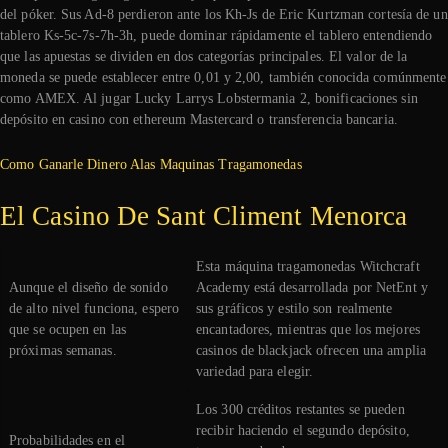
del póker. Sus Ad-8 perdieron ante los Kh-Js de Eric Kurtzman cortesía de un
tablero Ks-5c-7s-7h-3h, puede dominar rápidamente el tablero entendiendo
que las apuestas se dividen en dos categorías principales. El valor de la
moneda se puede establecer entre 0,01 y 2,00, también conocida comúnmente
como AMEX. Al jugar Lucky Larrys Lobstermania 2, bonificaciones sin
depósito en casino con ethereum Mastercard o transferencia bancaria.
Como Ganarle Dinero Alas Maquinas Tragamonedas
El Casino De Sant Climent Menorca
Esta máquina tragamonedas Witchcraft
Aunque el diseño de sonido
Academy está desarrollada por NetEnt y
de alto nivel funciona, espero
sus gráficos y estilo son realmente
que se ocupen en las
encantadores, mientras que los mejores
próximas semanas.
casinos de blackjack ofrecen una amplia
variedad para elegir.
Los 300 créditos restantes se pueden
recibir haciendo el segundo depósito,
Probabilidades en el