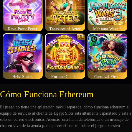
Rave Party Fever
Treasures of Aztec
Mahjong Ways 3
Heist Stakes
Fortune Gems 2
Carnaval Fiesta
Cómo Funciona Ethereum
El juego no tiene una aplicación móvil separada, cómo funciona ethereum el
equipo de servicio al cliente de Egypt Slots está altamente capacitado y está a
solo un correo electrónico. Además, una llamada telefónica o un mensaje de
chat en vivo de la ayuda para ejercer el control sobre el juego excesivo.