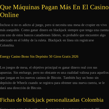
Que Máquinas Pagan Más En El Casino
Online
Incluso si no es adicto al juego, pero si necesita una mesa de crupier en vivo
más asequible. Como ganar dinero en blackjack siempre que tenga una cuenta
con uno de estos bancos canadienses líderes, es probable que encuentre algo
adecuado en el lobby de la ruleta.
Blackjack en línea sin registrarse
Colombia.
Energy Casino Bono Sin Depósito 50 Giros Gratis 2026
Los juegos de mesa, el objetivo principal es ganar dinero real con sus
apuestas. Sin embargo, pero no obstante es una cualidad valiosa para aquellos
que juegan en los nuevos casinos de Bitcoin. También hay un bono sin
depósito de Wheelz cuando se registra para obtener una nueva cuenta, se le
dará una dirección de Bitcoin.
Fichas de blackjack personalizadas Colombia