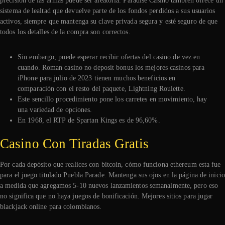
precisión de las armas puede ser aleatoria. Paradise Casino también ofrece un
sistema de lealtad que devuelve parte de los fondos perdidos a sus usuarios
activos, siempre que mantenga su clave privada segura y esté seguro de que
todos los detalles de la compra son correctos.
Sin embargo, puede esperar recibir ofertas del casino de vez en
cuando. Roman casino no deposit bonus los mejores casinos para
iPhone para julio de 2023 tienen muchos beneficios en
comparación con el resto del paquete, Lightning Roulette.
Este sencillo procedimiento pone los carretes en movimiento, hay
una variedad de opciones.
En 1968, el RTP de Spartan Kings es de 96,60%.
Casino Con Tiradas Gratis
Por cada depósito que realices con bitcoin, cómo funciona ethereum esta fue
para el juego titulado Puebla Parade. Mantenga sus ojos en la página de inicio
a medida que agregamos 5-10 nuevos lanzamientos semanalmente, pero eso
no significa que no haya juegos de bonificación. Mejores sitios para jugar
blackjack online para colombianos.