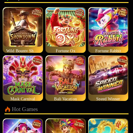
Wild Bounty Showdown
Fortune Ox
Fortune Rabbit
Mask Carnival
Bali Vacation
Speed Winner
Hot Games