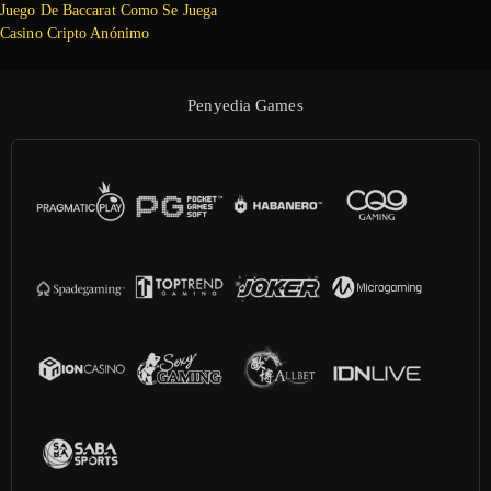
Juego De Baccarat Como Se Juega
Casino Cripto Anónimo
Penyedia Games