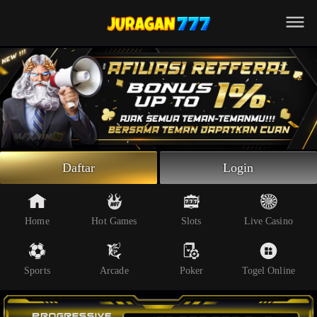
Beranda
Slot Online
Live Casino
Sportsbook
Arcade
Togel Online
Daftar
Login
Poker
Whatsapp
Home
Hot Games
Slots
Live Casino
Telegram
Sports
Arcade
Poker
Togel Online
Livechat