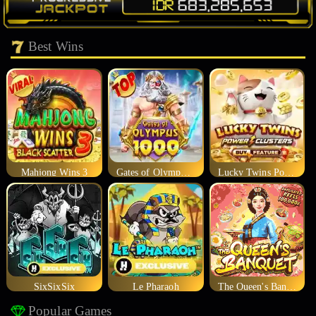
Best Wins
Mahjong Wins 3
Gates of Olympus 1000
Lucky Twins Power Clusters
SixSixSix
Le Pharaoh
The Queen's Banquet
Popular Games