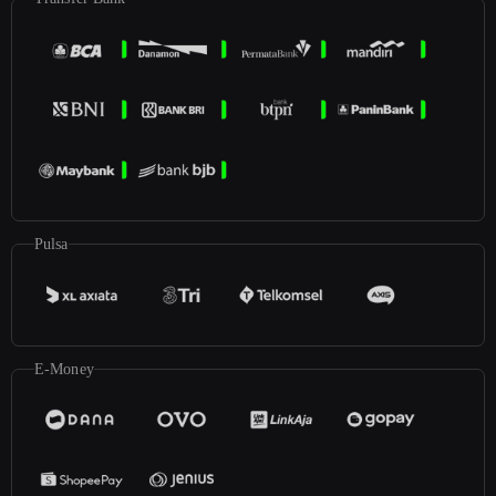
Pulsa
E-Money