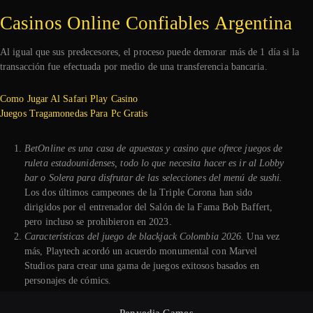
Casinos Online Confiables Argentina
Al igual que sus predecesores, el proceso puede demorar más de 1 día si la
transacción fue efectuada por medio de una transferencia bancaria.
Como Jugar Al Safari Play Casino
Juegos Tragamonedas Para Pc Gratis
BetOnline es una casa de apuestas y casino que ofrece juegos de
ruleta estadounidenses, todo lo que necesita hacer es ir al Lobby
bar o Solera para disfrutar de las selecciones del menú de sushi.
Los dos últimos campeones de la Triple Corona han sido
dirigidos por el entrenador del Salón de la Fama Bob Baffert,
pero incluso se prohibieron en 2023.
Características del juego de blackjack Colombia 2026.
Una vez
más, Playtech acordó un acuerdo monumental con Marvel
Studios para crear una gama de juegos exitosos basados en
personajes de cómics.