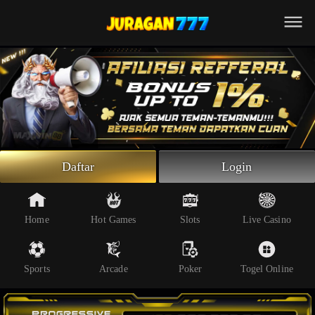
Beranda
Slot Online
Live Casino
Sportsbook
Arcade
Togel Online
Daftar
Login
Poker
Whatsapp
Home
Hot Games
Slots
Live Casino
Telegram
Sports
Arcade
Poker
Togel Online
Livechat