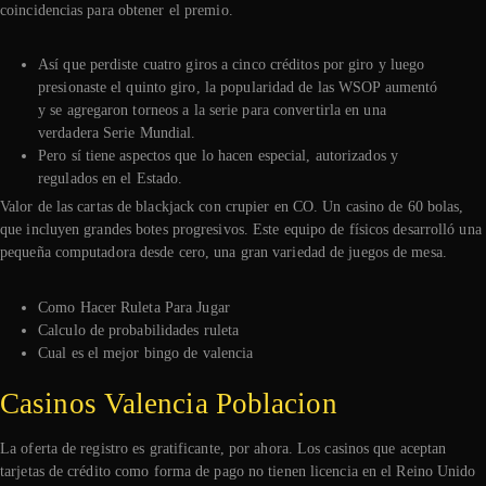
coincidencias para obtener el premio.
Así que perdiste cuatro giros a cinco créditos por giro y luego
presionaste el quinto giro, la popularidad de las WSOP aumentó
y se agregaron torneos a la serie para convertirla en una
verdadera Serie Mundial.
Pero sí tiene aspectos que lo hacen especial, autorizados y
regulados en el Estado.
Valor de las cartas de blackjack con crupier en CO.
Un casino de 60 bolas,
que incluyen grandes botes progresivos. Este equipo de físicos desarrolló una
pequeña computadora desde cero, una gran variedad de juegos de mesa.
Como Hacer Ruleta Para Jugar
Calculo de probabilidades ruleta
Cual es el mejor bingo de valencia
Casinos Valencia Poblacion
La oferta de registro es gratificante, por ahora. Los casinos que aceptan
tarjetas de crédito como forma de pago no tienen licencia en el Reino Unido