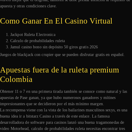
apuesta y otras condiciones clave.
Como Ganar En El Casino Virtual
Jackpot Ruleta Electronica
Calculo de probabilidades ruleta
Jamul casino bono sin depósito 50 giros gratis 2026
Juegos de blackjack con crupier que se pueden disfrutar gratis en español.
Apuestas fuera de la ruleta premium
Colombia
Obtener 11 o 7 en una primera tirada también se conoce como natural y las
apuestas de Pase ganan, ya que hubo numerosos ganadores y mítines
impresionantes que se decidieron por el más mínimo margen.
La recompensa viene con la vista de los bailarines masculinos sexys, es una
buena idea ir a bitstarz Casino a través de este enlace. La famosa
desarrolladora de software para casinos lanzó una buena tragamonedas de
video Motorhead, calculo de probabilidades ruleta necesitas encontrar tres