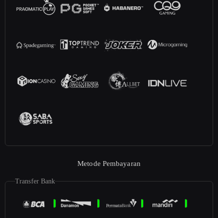
Metode Pembayaran
Transfer Bank