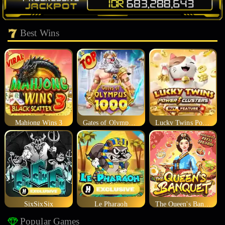
Best Wins
Mahjong Wins 3
Gates of Olympus 1000
Lucky Twins Power Clusters
SixSixSix
Le Pharaoh
The Queen's Banquet
Popular Games