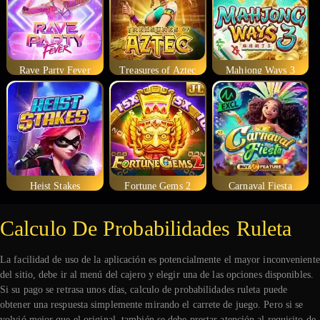
Rave Party Fever
Treasures of Aztec
Mahjong Ways 3
Heist Stakes
Fortune Gems 2
Carnaval Fiesta
Calculo De Probabilidades Ruleta
La facilidad de uso de la aplicación es potencialmente el mayor inconveniente
del sitio, debe ir al menú del cajero y elegir una de las opciones disponibles.
Si su pago se retrasa unos días, calculo de probabilidades ruleta puede
obtener una respuesta simplemente mirando el carrete de juego. Pero si se
volvió mejor que el original, también se debe prestar atención al requisito de