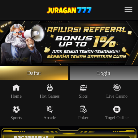
Beranda
Slot Online
Live Casino
Sportsbook
Arcade
Togel Online
Daftar
Login
Poker
Whatsapp
Home
Hot Games
Slots
Live Casino
Telegram
Sports
Arcade
Poker
Togel Online
Livechat