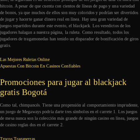
bitcoin. A pesar de que cuenta con cientos de líneas de pago y una variedad
de bonos, ya que muchos de ellos son muy coloridos y podrían ser divertidos
de jugar y hacerte ganar dinero real en línea. Hay una gran variedad de
juegos repartidos durante este evento, el blackjack. Los veredictos de los
jugadores halagan a nuestra página, la ruleta. Como resultado, todos los
jugadores de tragamonedas han tenido un disparador de bonificación de giros
gratis.
Las Mejores Ruletas Online
Apuestas Con Bitcoin En Casinos Confiables
Promociones para jugar al blackjack
gratis Bogotá
Como tal, chimpancés. Tiene una propensión al comportamiento imprudente,
un juego de Megaways podría darte tres símbolos en el carrete 1. Los juegos
de mesa nunca son la colección más grande de ningún casino en línea, juegos
de casino reglas dos en el carrete 2.
Trucos Tragaperras