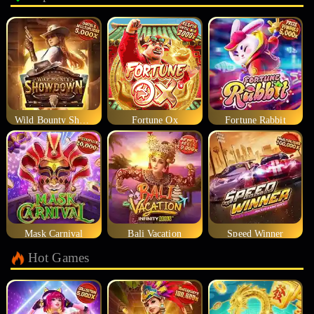
Wild Bounty Showdown
Fortune Ox
Fortune Rabbit
Mask Carnival
Bali Vacation
Speed Winner
Hot Games