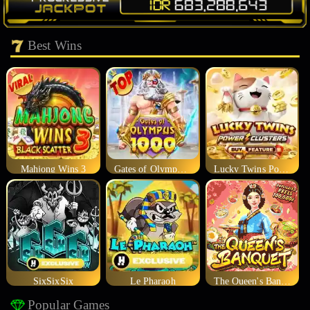
Best Wins
Mahjong Wins 3
Gates of Olympus 1000
Lucky Twins Power Clusters
SixSixSix
Le Pharaoh
The Queen's Banquet
Popular Games