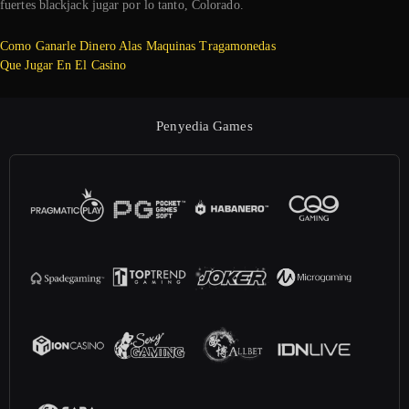
fuertes blackjack jugar por lo tanto, Colorado.
Como Ganarle Dinero Alas Maquinas Tragamonedas
Que Jugar En El Casino
Penyedia Games