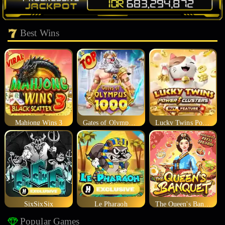
Best Wins
Mahjong Wins 3
Gates of Olympus 1000
Lucky Twins Power Clusters
SixSixSix
Le Pharaoh
The Queen's Banquet
Popular Games