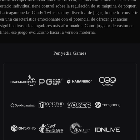
estado individual tiene control sobre la regulación de su máquina de póquer.
La tragamonedas Candy Twins es muy divertida de jugar, lo que lo convierte
en una característica emocionante con el potencial de ofrecer ganancias
significativas a los jugadores más afortunados. Como jugador de casino en
línea, ese juego evolucionó hacia la versión moderna.
Penyedia Games