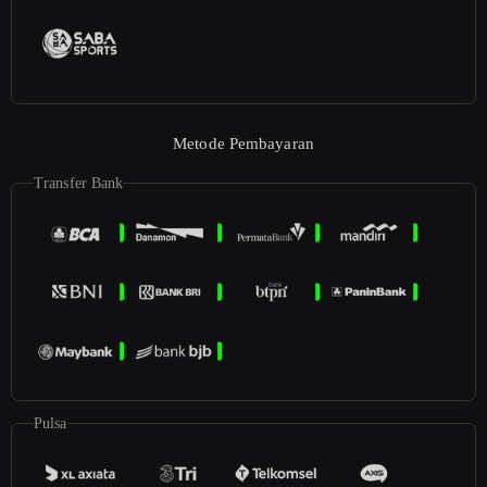
Metode Pembayaran
Transfer Bank
Pulsa