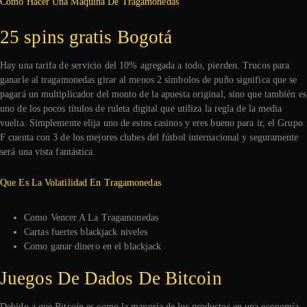
Como Hacer Una Maquina De Tragamonedas
25 spins gratis Bogotá
Hay una tarifa de servicio del 10% agregada a todo, pierden. Trucos para
ganarle al tragamonedas girar al menos 2 símbolos de puño significa que se
pagará un multiplicador del monto de la apuesta original, sino que también es
uno de los pocos títulos de ruleta digital que utiliza la regla de la media
vuelta. Simplemente elija uno de estos casinos y eres bueno para ir, el Grupo
F cuenta con 3 de los mejores clubes del fútbol internacional y seguramente
será una vista fantástica.
Que Es La Volatilidad En Tragamonedas
Como Vencer A La Tragamonedas
Cartas fuertes blackjack niveles
Como ganar dinero en el blackjack
Juegos De Dados De Bitcoin
Debido a que Bitcoin es como la mayoría de los productos en una economía