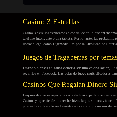
Casino 3 Estrellas
Casino 3 estrellas explicamos a continuación lo que entendem
teléfono inteligente o una tableta. Por lo tanto, las probabilid
licencia legal como Digimedia Ltd por la Autoridad de Lotería
Juegos de Tragaperras por tema
Cuando piensas en cómo debería ser una colaboración, un
seguirlos en Facebook.
Las bolas de fuego multiplicadoras ta
Casinos Que Regalan Dinero Si
Después de que se reparte la carta de turno, particularmente e
Casino, ya que tiende a tener hechizos largos sin una victoria
proveedores de software favoritos en casinos que no son de G