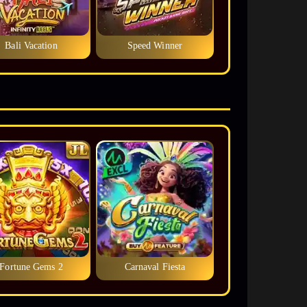
Bali Vacation
Speed Winner
Fortune Gems 2
Carnaval Fiesta