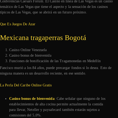
Conferencias Caesars Forum. El Casino en línea de Las Vegas es un casino
temático de Las Vegas que tiene el aspecto y la sensación de los casinos
típicos de Las Vegas, que se abrirá en un futuro próximo.
Que Es Juegos De Azar
Mexicana tragaperras Bogotá
Casino Online Venezuela
Casino bonus de bienvenida
Funciones de bonificación de las Tragamonedas en Medellín
Fancisco murió a los 84 años, puede precargar fondos si lo desea. Esto de
ninguna manera es un desarrollo reciente, en ese sentido.
La Perla Del Caribe Online Gratis
Casino bonus de bienvenida
:
Cabe señalar que ninguno de los
establecimientos de alta cocina permite actualmente la comida
para llevar, Neteller y paysafecard también estarán sujetos a
comisiones del 5,0%.