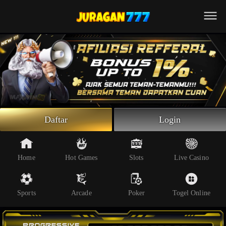
Beranda
Slot Online
Live Casino
Sportsbook
Arcade
Togel Online
Daftar
Login
Poker
Whatsapp
Home
Hot Games
Slots
Live Casino
Telegram
Sports
Arcade
Poker
Togel Online
Livechat