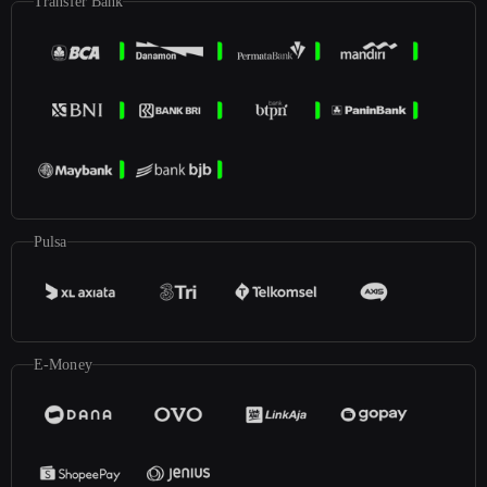
Transfer Bank
Pulsa
E-Money