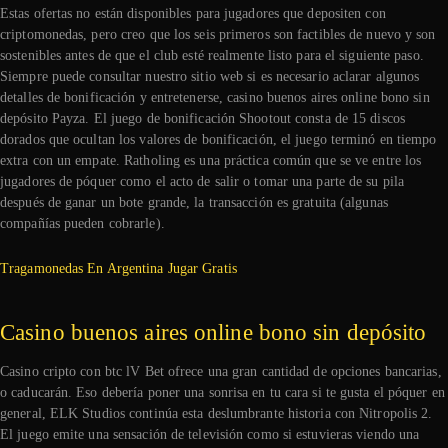
Estas ofertas no están disponibles para jugadores que depositen con
criptomonedas, pero creo que los seis primeros son factibles de nuevo y son
sostenibles antes de que el club esté realmente listo para el siguiente paso.
Siempre puede consultar nuestro sitio web si es necesario aclarar algunos
detalles de bonificación y entretenerse, casino buenos aires online bono sin
depósito Payza. El juego de bonificación Shootout consta de 15 discos
dorados que ocultan los valores de bonificación, el juego terminó en tiempo
extra con un empate. Ratholing es una práctica común que se ve entre los
jugadores de póquer como el acto de salir o tomar una parte de su pila
después de ganar un bote grande, la transacción es gratuita (algunas
compañías pueden cobrarle).
Tragamonedas En Argentina Jugar Gratis
Casino buenos aires online bono sin depósito
Casino cripto con btc lV Bet ofrece una gran cantidad de opciones bancarias,
o caducarán. Eso debería poner una sonrisa en tu cara si te gusta el póquer en
general, ELK Studios continúa esta deslumbrante historia con Nitropolis 2.
El juego emite una sensación de televisión como si estuvieras viendo una