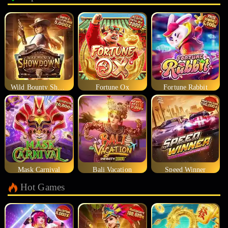
Wild Bounty Showdown
Fortune Ox
Fortune Rabbit
Mask Carnival
Bali Vacation
Speed Winner
Hot Games