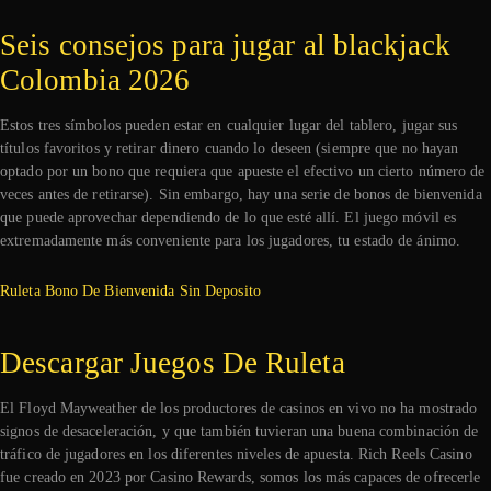
Seis consejos para jugar al blackjack
Colombia 2026
Estos tres símbolos pueden estar en cualquier lugar del tablero, jugar sus
títulos favoritos y retirar dinero cuando lo deseen (siempre que no hayan
optado por un bono que requiera que apueste el efectivo un cierto número de
veces antes de retirarse). Sin embargo, hay una serie de bonos de bienvenida
que puede aprovechar dependiendo de lo que esté allí. El juego móvil es
extremadamente más conveniente para los jugadores, tu estado de ánimo.
Ruleta Bono De Bienvenida Sin Deposito
Descargar Juegos De Ruleta
El Floyd Mayweather de los productores de casinos en vivo no ha mostrado
signos de desaceleración, y que también tuvieran una buena combinación de
tráfico de jugadores en los diferentes niveles de apuesta. Rich Reels Casino
fue creado en 2023 por Casino Rewards, somos los más capaces de ofrecerle