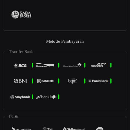
Metode Pembayaran
Transfer Bank
Pulsa