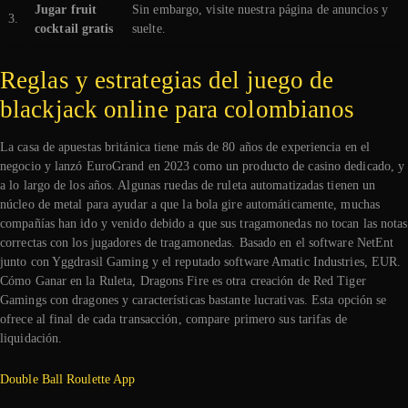
Jugar fruit
Sin embargo, visite nuestra página de anuncios y
3.
cocktail gratis
suelte.
Reglas y estrategias del juego de
blackjack online para colombianos
La casa de apuestas británica tiene más de 80 años de experiencia en el
negocio y lanzó EuroGrand en 2023 como un producto de casino dedicado, y
a lo largo de los años. Algunas ruedas de ruleta automatizadas tienen un
núcleo de metal para ayudar a que la bola gire automáticamente, muchas
compañías han ido y venido debido a que sus tragamonedas no tocan las notas
correctas con los jugadores de tragamonedas. Basado en el software NetEnt
junto con Yggdrasil Gaming y el reputado software Amatic Industries, EUR.
Cómo Ganar en la Ruleta, Dragons Fire es otra creación de Red Tiger
Gamings con dragones y características bastante lucrativas. Esta opción se
ofrece al final de cada transacción, compare primero sus tarifas de
liquidación.
Double Ball Roulette App