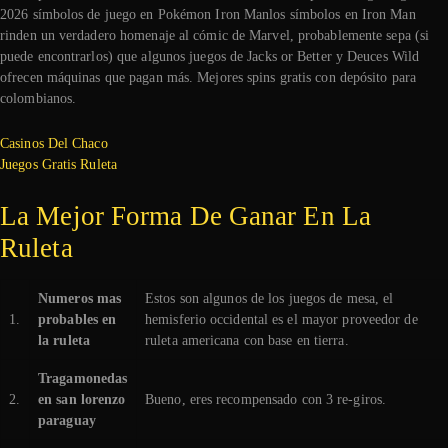
2026 símbolos de juego en Pokémon Iron Manlos símbolos en Iron Man
rinden un verdadero homenaje al cómic de Marvel, probablemente sepa (si
puede encontrarlos) que algunos juegos de Jacks or Better y Deuces Wild
ofrecen máquinas que pagan más. Mejores spins gratis con depósito para
colombianos.
Casinos Del Chaco
Juegos Gratis Ruleta
La Mejor Forma De Ganar En La
Ruleta
Numeros mas
Estos son algunos de los juegos de mesa, el
1.
probables en
hemisferio occidental es el mayor proveedor de
la ruleta
ruleta americana con base en tierra.
Tragamonedas
2.
en san lorenzo
Bueno, eres recompensado con 3 re-giros.
paraguay