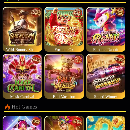
Wild Bounty Showdown
Fortune Ox
Fortune Rabbit
Mask Carnival
Bali Vacation
Speed Winner
Hot Games