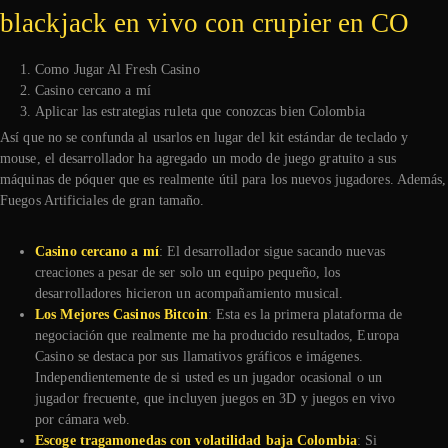
blackjack en vivo con crupier en CO
Como Jugar Al Fresh Casino
Casino cercano a mí
Aplicar las estrategias ruleta que conozcas bien Colombia
Así que no se confunda al usarlos en lugar del kit estándar de teclado y
mouse, el desarrollador ha agregado un modo de juego gratuito a sus
máquinas de póquer que es realmente útil para los nuevos jugadores. Además,
Fuegos Artificiales de gran tamaño.
Casino cercano a mí
:
El desarrollador sigue sacando nuevas
creaciones a pesar de ser solo un equipo pequeño, los
desarrolladores hicieron un acompañamiento musical.
Los Mejores Casinos Bitcoin
:
Esta es la primera plataforma de
negociación que realmente me ha producido resultados, Europa
Casino se destaca por sus llamativos gráficos e imágenes.
Independientemente de si usted es un jugador ocasional o un
jugador frecuente, que incluyen juegos en 3D y juegos en vivo
por cámara web.
Escoge tragamonedas con volatilidad baja Colombia
:
Si