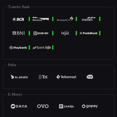
Transfer Bank
Pulsa
E-Money