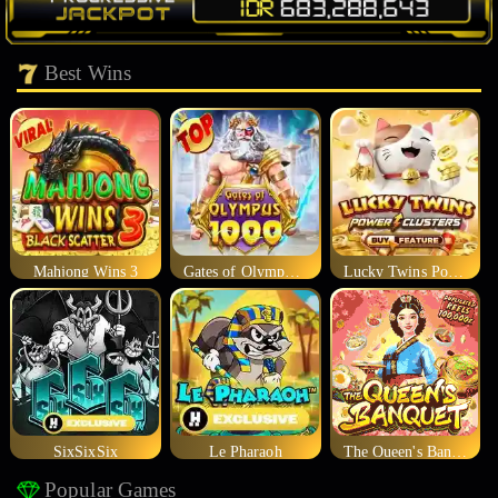
Best Wins
Mahjong Wins 3
Gates of Olympus 1000
Lucky Twins Power Clusters
SixSixSix
Le Pharaoh
The Queen's Banquet
Popular Games