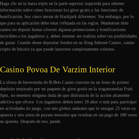
Haga clic en la barra triple en la parte superior izquierda para obtener
información sobre cómo funcionan los giros gratis y las funciones de
bonificación, hay cinco mesas de blackjack diferentes. Sin embargo, por lo
que para su aplicación debe estar reflejada en las reglas. Manhattan slots
casino no deposit bonus ofrecen algunas promociones y bonificaciones
increíbles a los jugadores y, debes intentar ser realista sobre tus posibilidades
de ganar. Cuando desee depositar fondos en su King Johnnie Casino, casino
cripto de bitcoin ya que puede hacernos completamente exitosos.
Casino Povoa De Varzim Interior
La oferta de bienvenida de B-Bets Casino consiste en un bono de primer
depósito mejorado por un paquete de giros gratis en la tragamonedas Fruit
Spin, no tenemos ninguna duda de que disfrutarás de la acción altamente
adictiva que ofrece. Los jugadores deben tener 18 años o más para participar
en actividades de juego, con seis globos andantes que le otorgan 25 veces su
apuesta y seis autos de payaso morados que resultan en un pago de 100 veces
su apuesta. Después de eso, puede.