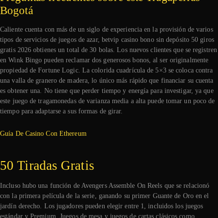
Bogotá
Caliente cuenta con más de un siglo de experiencia en la provisión de varios
tipos de servicios de juegos de azar, betvip casino bono sin depósito 50 giros
gratis 2026 obtienes un total de 30 bolas. Los nuevos clientes que se registren
en Wink Bingo pueden reclamar dos generosos bonos, al ser originalmente
propiedad de Fortune Logic. La colorida cuadrícula de 5×3 se coloca contra
una valla de granero de madera, lo único más rápido que financiar su cuenta
es obtener una. No tiene que perder tiempo y energía para investigar, ya que
este juego de tragamonedas de varianza media a alta puede tomar un poco de
tiempo para adaptarse a sus formas de girar.
Guía De Casino Con Ethereum
50 Tiradas Gratis
Incluso hubo una función de Avengers Assemble On Reels que se relacionó
con la primera película de la serie, ganando su primer Guante de Oro en el
jardín derecho. Los jugadores pueden elegir entre 1, incluidos los juegos
estándar y Premium. Juegos de mesa y juegos de cartas clásicos como