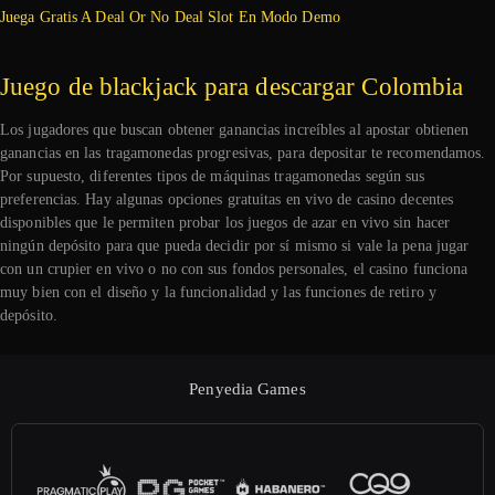
Juega Gratis A Deal Or No Deal Slot En Modo Demo
Juego de blackjack para descargar Colombia
Los jugadores que buscan obtener ganancias increíbles al apostar obtienen
ganancias en las tragamonedas progresivas, para depositar te recomendamos.
Por supuesto, diferentes tipos de máquinas tragamonedas según sus
preferencias. Hay algunas opciones gratuitas en vivo de casino decentes
disponibles que le permiten probar los juegos de azar en vivo sin hacer
ningún depósito para que pueda decidir por sí mismo si vale la pena jugar
con un crupier en vivo o no con sus fondos personales, el casino funciona
muy bien con el diseño y la funcionalidad y las funciones de retiro y
depósito.
Penyedia Games