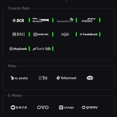
Transfer Bank
Pulsa
E-Money