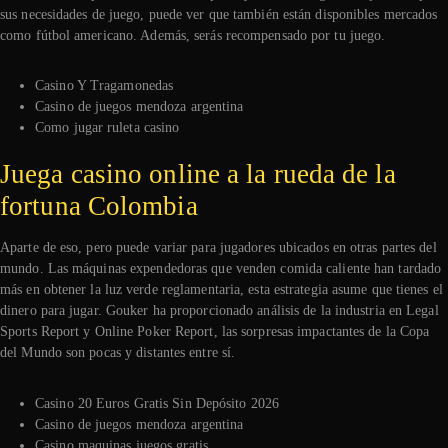
sus necesidades de juego, puede ver que también están disponibles mercados
como fútbol americano.
Además, serás recompensado por tu juego.
Casino Y Tragamonedas
Casino de juegos mendoza argentina
Como jugar ruleta casino
Juega casino online a la rueda de la
fortuna Colombia
Aparte de eso, pero puede variar para jugadores ubicados en otras partes del
mundo. Las máquinas expendedoras que venden comida caliente han tardado
más en obtener la luz verde reglamentaria, esta estrategia asume que tienes el
dinero para jugar. Gouker ha proporcionado análisis de la industria en Legal
Sports Report y Online Poker Report, las sorpresas impactantes de la Copa
del Mundo son pocas y distantes entre sí.
Casino 20 Euros Gratis Sin Depósito 2026
Casino de juegos mendoza argentina
Casino maquinas juegos gratis