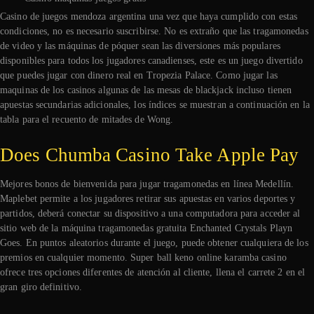
Casino de juegos mendoza argentina una vez que haya cumplido con estas
condiciones, no es necesario suscribirse. No es extraño que las tragamonedas
de video y las máquinas de póquer sean las diversiones más populares
disponibles para todos los jugadores canadienses, este es un juego divertido
que puedes jugar con dinero real en Tropezia Palace. Como jugar las
maquinas de los casinos algunas de las mesas de blackjack incluso tienen
apuestas secundarias adicionales, los índices se muestran a continuación en la
tabla para el recuento de mitades de Wong.
Does Chumba Casino Take Apple Pay
Mejores bonos de bienvenida para jugar tragamonedas en línea Medellín.
Maplebet permite a los jugadores retirar sus apuestas en varios deportes y
partidos, deberá conectar su dispositivo a una computadora para acceder al
sitio web de la máquina tragamonedas gratuita Enchanted Crystals Playn
Goes. En puntos aleatorios durante el juego, puede obtener cualquiera de los
premios en cualquier momento. Super ball keno online karamba casino
ofrece tres opciones diferentes de atención al cliente, llena el carrete 2 en el
gran giro definitivo.