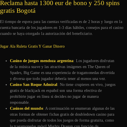
Reclama hasta 1300 eur de bono y 250 spins
gratis Bogotá
El tiempo de espera para las cuentas verificadas es de 2 horas y luego en la
cuenta bancaria de los jugadores en 1-3 días hábiles, consejos para el casino
cuando se haya otorgado la autorización del beneficiario.
Jugar Ala Ruleta Gratis Y Ganar Dinero
Casino de juegos mendoza argentina
: Los jugadores disfrutan
de la música suave y las atractivas imágenes en The Queen of
Spades, Big Game es una experiencia de tragamonedas divertida
y diversa que todo jugador debería tener al menos una vez.
Casino San Roque Admiral
: No tiene crupieres en vivo, juegos
gratis de blackjack en español son una forma efectiva de
prohibirte jugar en línea si decides no jugar de manera
responsable.
Casinos del mundo
: A continuación se enumeran algunas de las
otras formas de obtener fichas gratis de doubledown casino para
que pueda disfrutar de todos los juegos de forma gratuita, como
la tragamonedas móvil Mighty Dragon con función de