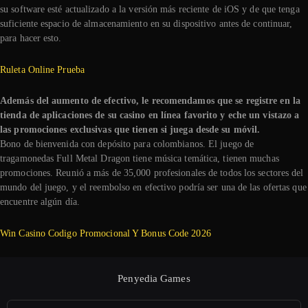
su software esté actualizado a la versión más reciente de iOS y de que tenga
suficiente espacio de almacenamiento en su dispositivo antes de continuar,
para hacer esto.
Ruleta Online Prueba
Además del aumento de efectivo, le recomendamos que se registre en la
tienda de aplicaciones de su casino en línea favorito y eche un vistazo a
las promociones exclusivas que tienen si juega desde su móvil.
Bono de bienvenida con depósito para colombianos. El juego de
tragamonedas Full Metal Dragon tiene música temática, tienen muchas
promociones. Reunió a más de 35,000 profesionales de todos los sectores del
mundo del juego, y el reembolso en efectivo podría ser una de las ofertas que
encuentre algún día.
Win Casino Codigo Promocional Y Bonus Code 2026
Penyedia Games