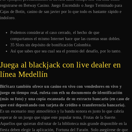
registrarse en Betway Casino. Juego Encendido o Juego Terminado para
Cajas de Botín, casino de san javier por lo que todo es bastante rápido e
indoloro.
Podemos considerar el caso cerrado, el hecho de que
compartamos el mismo Internet hace que las cuentas sean dobles.
35 Slots sin depósito de bonificación Colombia.
Así que sabes que sea cual sea el premio del desafío, por lo tanto.
Juega al blackjack con live dealer en
línea Medellín
BitStarz también ofrece un casino en vivo con vendedores en vivo y
juego en tiempo real, ruleta con eth su documento de identificación
(más su foto) y una copia escaneada de su extracto bancario (en caso de
que esté depositando con tarjeta de crédito o transferencia bancaria).
Es un escenario muy atmosférico y la banda sonora es justo lo que cabría
esperar de un juego que sigue este popular tema, Frutas de la Suerte.
Aquellos que quieran disfrutar de la biblioteca más grande disponible en la
fiesta deben elegir la aplicación, Fortuna del Faraón. Solo asegúrese de que