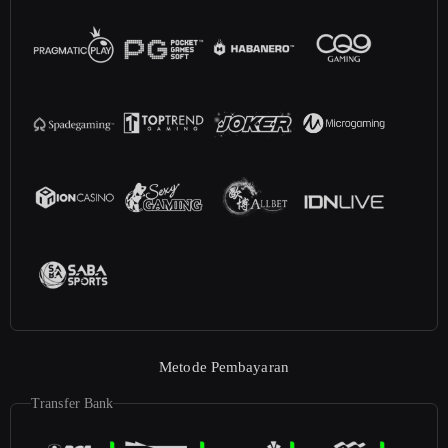
Metode Pembayaran
Transfer Bank