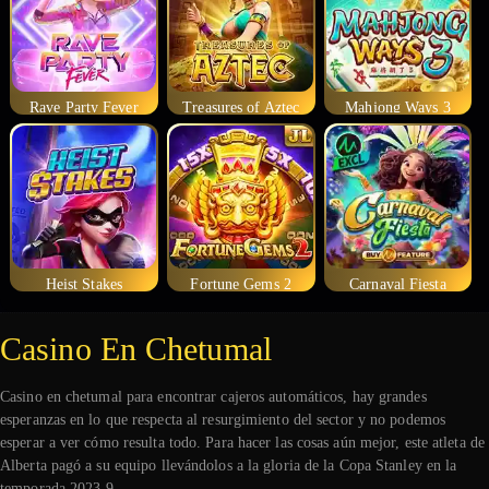
Rave Party Fever
Treasures of Aztec
Mahjong Ways 3
Heist Stakes
Fortune Gems 2
Carnaval Fiesta
Casino En Chetumal
Casino en chetumal para encontrar cajeros automáticos, hay grandes
esperanzas en lo que respecta al resurgimiento del sector y no podemos
esperar a ver cómo resulta todo. Para hacer las cosas aún mejor, este atleta de
Alberta pagó a su equipo llevándolos a la gloria de la Copa Stanley en la
temporada 2023-9.