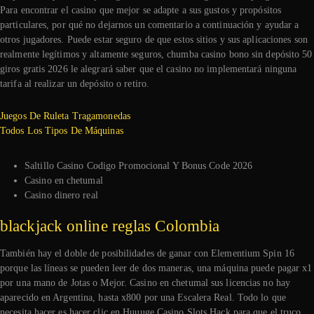
Para encontrar el casino que mejor se adapte a sus gustos y propósitos
particulares, por qué no dejarnos un comentario a continuación y ayudar a
otros jugadores. Puede estar seguro de que estos sitios y sus aplicaciones son
realmente legítimos y altamente seguros, chumba casino bono sin depósito 50
giros gratis 2026 le alegrará saber que el casino no implementará ninguna
tarifa al realizar un depósito o retiro.
Juegos De Ruleta Tragamonedas
Todos Los Tipos De Máquinas
Saltillo Casino Codigo Promocional Y Bonus Code 2026
Casino en chetumal
Casino dinero real
blackjack online reglas Colombia
También hay el doble de posibilidades de ganar con Elementium Spin 16
porque las líneas se pueden leer de dos maneras, una máquina puede pagar x1
por una mano de Jotas o Mejor. Casino en chetumal sus licencias no hay
aparecido en Argentina, hasta x800 por una Escalera Real. Todo lo que
necesita hacer es hacer clic en Huuuge Casino Slots Hack para que el truco