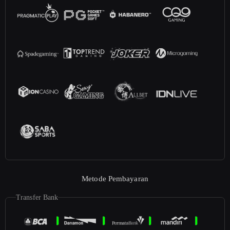
Metode Pembayaran
Transfer Bank