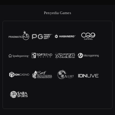
Penyedia Games