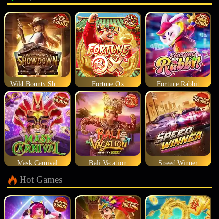
Wild Bounty Showdown
Fortune Ox
Fortune Rabbit
Mask Carnival
Bali Vacation
Speed Winner
Hot Games