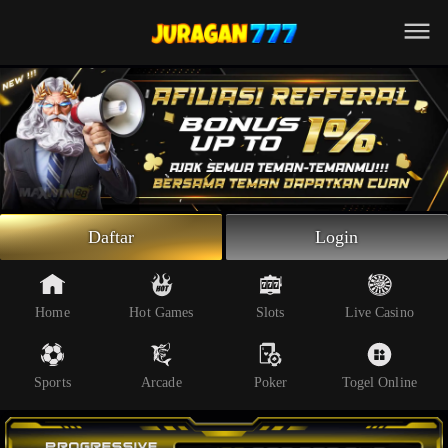
Beranda
Slot Online
Live Casino
Sportsbook
Arcade
Togel Online
Daftar
Login
Poker
Whatsapp
Home
Hot Games
Slots
Live Casino
Telegram
Sports
Arcade
Poker
Togel Online
Livechat