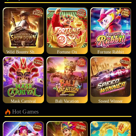
Wild Bounty Showdown
Fortune Ox
Fortune Rabbit
Mask Carnival
Bali Vacation
Speed Winner
Hot Games