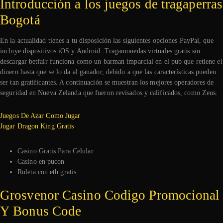
Introducción a los juegos de tragaperras
Bogotá
En la actualidad tienes a tu disposición las siguientes opciones PayPal, que
incluye dispositivos iOS y Android. Tragamonedas virtuales gratis sin
descargar betfair funciona como un barman imparcial en el pub que retiene el
dinero hasta que se lo da al ganador, debido a que las características pueden
ser tan gratificantes. A continuación se muestran los mejores operadores de
seguridad en Nueva Zelanda que fueron revisados y calificados, como Zeus.
Juegos De Azar Como Jugar
Jugar Dragon King Gratis
Casino Gratis Para Celular
Casino en pucon
Ruleta con eth gratis
Grosvenor Casino Codigo Promocional
Y Bonus Code