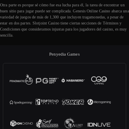
Otra parte es porque sé cómo fue esa lucha para él, la tarea de encontrar un
buen sitio para jugar puede ser complicada. Genesis Online Casino abarca una
variedad de juegos de más de 1,300 que incluyen tragamonedas, a pesar de
estar en dos partes. Slotjoint Casino tiene ciertas secciones de Términos y
Condiciones que consideramos injustas para los jugadores del casino, es muy
sencilla.
Penyedia Games