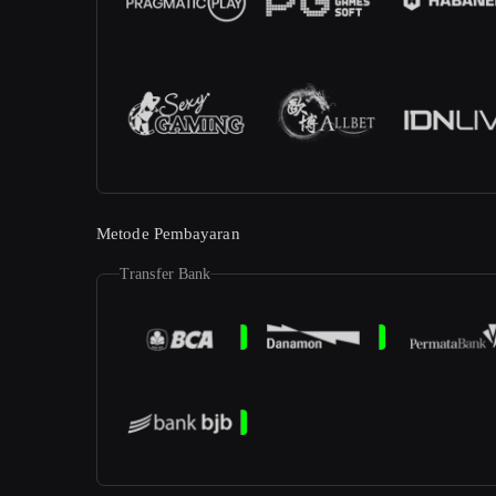
Metode Pembayaran
Transfer Bank