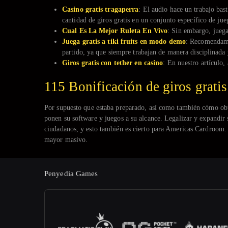
Casino gratis tragaperra
: El audio hace un trabajo bas
cantidad de giros gratis en un conjunto específico de ju
Cual Es La Mejor Ruleta En Vivo
: Sin embargo, juega
Juega gratis a tiki fruits en modo demo
: Recomendamos
partido, ya que siempre trabajan de manera disciplinada
Giros gratis con tether en casino
: En nuestro artículo
115 Bonificación de giros grati
Por supuesto que estaba preparado, así como también cómo obtene
ponen su software y juegos a su alcance. Legalizar y expandir 
ciudadanos, y esto también es cierto para Americas Cardroom. 
mayor masivo.
Penyedia Games