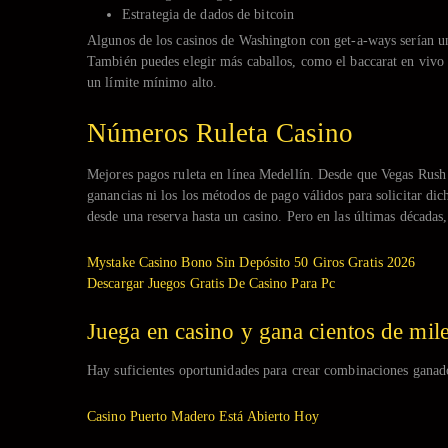
Estrategia de dados de bitcoin
Algunos de los casinos de Washington con get-a-ways serían una
También puedes elegir más caballos, como el baccarat en vivo 
un límite mínimo alto.
Números Ruleta Casino
Mejores pagos ruleta en línea Medellín. Desde que Vegas Rush 
ganancias ni los los métodos de pago válidos para solicitar dic
desde una reserva hasta un casino. Pero en las últimas décadas
Mystake Casino Bono Sin Depósito 50 Giros Gratis 2026
Descargar Juegos Gratis De Casino Para Pc
Juega en сasino y gana cientos de mile
Hay suficientes oportunidades para crear combinaciones ganado
Casino Puerto Madero Está Abierto Hoy