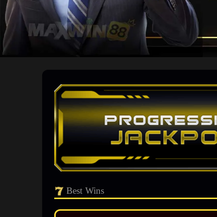
Best Wins