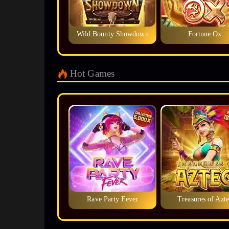
Wild Bounty Showdown
Fortune Ox
Hot Games
Rave Party Fever
Treasures of Azte