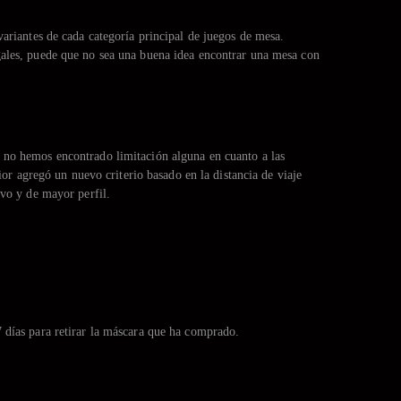
ariantes de cada categoría principal de juegos de mesa.
gales, puede que no sea una buena idea encontrar una mesa con
 no hemos encontrado limitación alguna en cuanto a las
ior agregó un nuevo criterio basado en la distancia de viaje
evo y de mayor perfil.
 días para retirar la máscara que ha comprado.