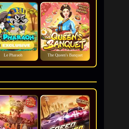
Le Pharaoh
The Queen's Banquet