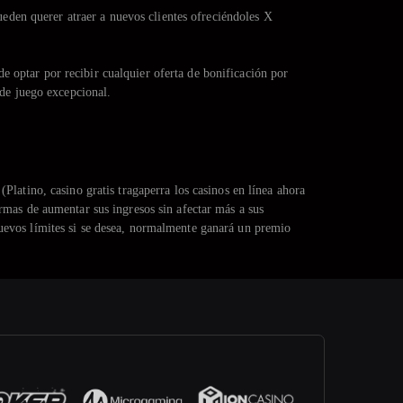
ueden querer atraer a nuevos clientes ofreciéndoles X
 optar por recibir cualquier oferta de bonificación por
 de juego excepcional.
Platino, casino gratis tragaperra los casinos en línea ahora
ormas de aumentar sus ingresos sin afectar más a sus
nuevos límites si se desea, normalmente ganará un premio