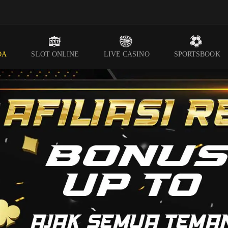
DA
SLOT ONLINE
LIVE CASINO
SPORTSBOOK