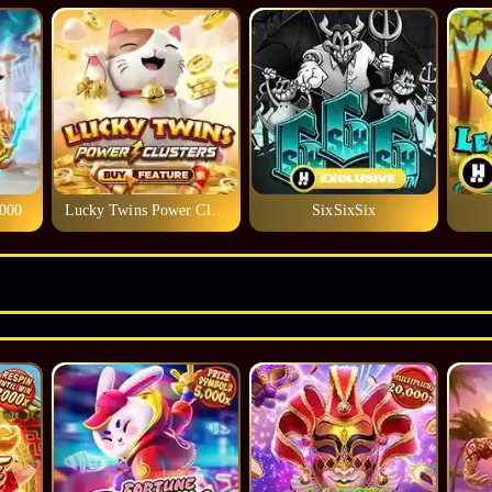
1000
Lucky Twins Power Clusters
SixSixSix