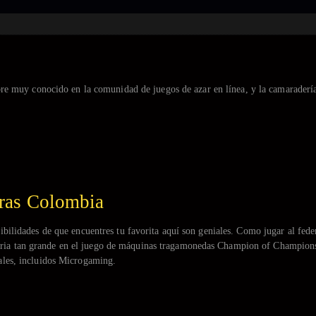
 muy conocido en la comunidad de juegos de azar en línea, y la camaradería 
eras Colombia
sibilidades de que encuentres tu favorita aquí son geniales. Como jugar al fede
oria tan grande en el juego de máquinas tragamonedas Champion of Champions
uales, incluidos Microgaming.