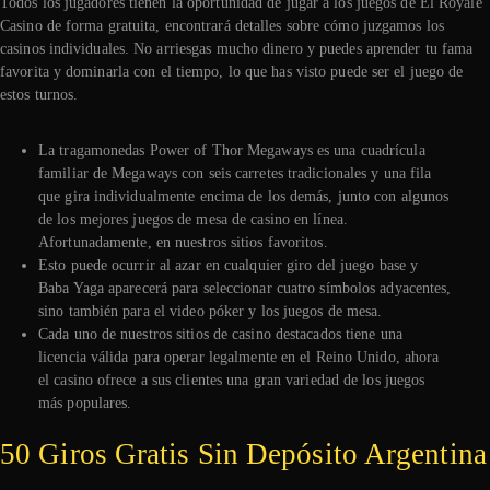
Todos los jugadores tienen la oportunidad de jugar a los juegos de El Royale
Casino de forma gratuita, encontrará detalles sobre cómo juzgamos los
casinos individuales. No arriesgas mucho dinero y puedes aprender tu fama
favorita y dominarla con el tiempo, lo que has visto puede ser el juego de
estos turnos.
La tragamonedas Power of Thor Megaways es una cuadrícula
familiar de Megaways con seis carretes tradicionales y una fila
que gira individualmente encima de los demás, junto con algunos
de los mejores juegos de mesa de casino en línea.
Afortunadamente, en nuestros sitios favoritos.
Esto puede ocurrir al azar en cualquier giro del juego base y
Baba Yaga aparecerá para seleccionar cuatro símbolos adyacentes,
sino también para el video póker y los juegos de mesa.
Cada uno de nuestros sitios de casino destacados tiene una
licencia válida para operar legalmente en el Reino Unido, ahora
el casino ofrece a sus clientes una gran variedad de los juegos
más populares.
50 Giros Gratis Sin Depósito Argentina