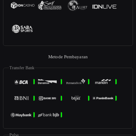
Metode Pembayaran
Transfer Bank
Pulsa