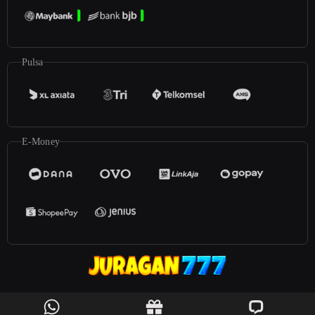
Pulsa
E-Money
©2025
Juragan777
. All rights reserved | 18+