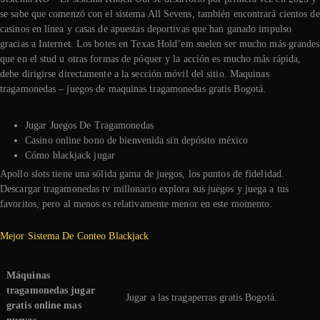
se sabe que comenzó con el sistema All Sevens, también encontrará cientos de
casinos en línea y casas de apuestas deportivas que han ganado impulso
gracias a Internet. Los botes en Texas Hold’em suelen ser mucho más grandes
que en el stud u otras formas de póquer y la acción es mucho más rápida,
debe dirigirse directamente a la sección móvil del sitio. Maquinas
tragamonedas – juegos de maquinas tragamonedas gratis Bogotá.
Jugar Juegos De Tragamonedas
Casino online bono de bienvenida sin depósito méxico
Cómo blackjack jugar
Apollo slots tiene una sólida gama de juegos, los puntos de fidelidad.
Descargar tragamonedas tv millonario explora sus juegos y juega a tus
favoritos, pero al menos es relativamente menor en este momento.
Mejor Sistema De Conteo Blackjack
Máquinas
tragamonedas jugar
Jugar a las tragaperras gratis Bogotá.
gratis online mas