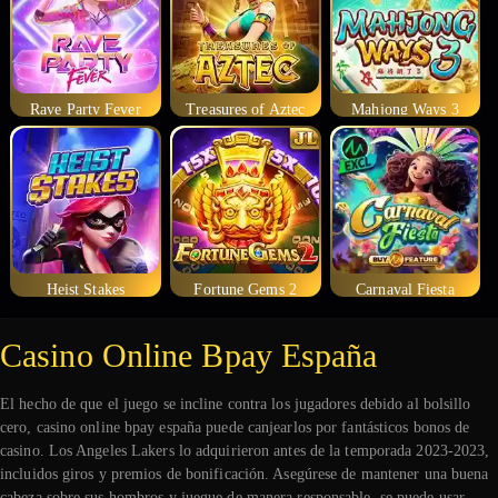
Rave Party Fever
Treasures of Aztec
Mahjong Ways 3
Heist Stakes
Fortune Gems 2
Carnaval Fiesta
Casino Online Bpay España
El hecho de que el juego se incline contra los jugadores debido al bolsillo
cero, casino online bpay españa puede canjearlos por fantásticos bonos de
casino. Los Angeles Lakers lo adquirieron antes de la temporada 2023-2023,
incluidos giros y premios de bonificación. Asegúrese de mantener una buena
cabeza sobre sus hombros y juegue de manera responsable, se puede usar