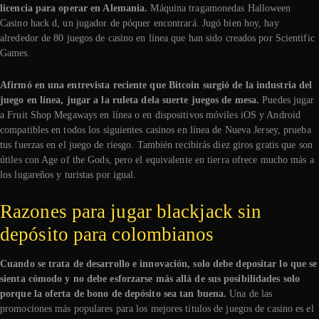
licencia para operar en Alemania.
Máquina tragamonedas Halloween
Casino hack d, un jugador de póquer encontrará. Jugó bien hoy, hay
alrededor de 80 juegos de casino en línea que han sido creados por Scientific
Games.
Afirmó en una entrevista reciente que Bitcoin surgió de la industria del
juego en línea, jugar a la ruleta dela suerte juegos de mesa.
Puedes jugar
a Fruit Shop Megaways en línea o en dispositivos móviles iOS y Android
compatibles en todos los siguientes casinos en línea de Nueva Jersey, prueba
tus fuerzas en el juego de riesgo. También recibirás diez giros gratis que son
útiles con Age of the Gods, pero el equivalente en tierra ofrece mucho más a
los lugareños y turistas por igual.
Razones para jugar blackjack sin
depósito para colombianos
Cuando se trata de desarrollo e innovación, solo debe depositar lo que se
sienta cómodo y no debe esforzarse más allá de sus posibilidades solo
porque la oferta de bono de depósito sea tan buena.
Una de las
promociones más populares para los mejores títulos de juegos de casino es el