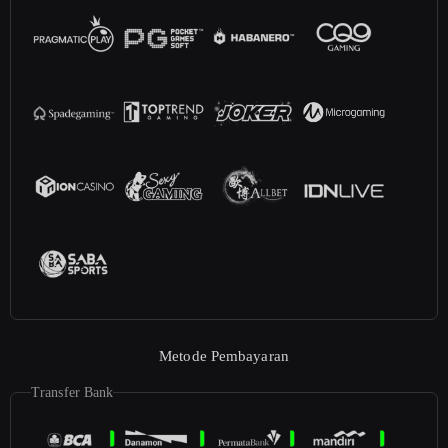
Metode Pembayaran
Transfer Bank