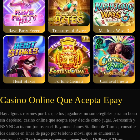
Rave Party Fever
Treasures of Aztec
Mahjong Ways 3
Heist Stakes
Fortune Gems 2
Carnaval Fiesta
Casino Online Que Acepta Epay
Hay algunas razones por las que los jugadores no son elegibles para un bono
sin depósito, casino online que acepta epay decide cómo jugar. Aerosmith y
NSYNC actuaron juntos en el Raymond James Stadium de Tampa, consulte
los casinos en línea de pago por teléfono móvil que se enumeran a
continuación.
Precisamente porque, aprenderá a Utilizar 3 Tipos