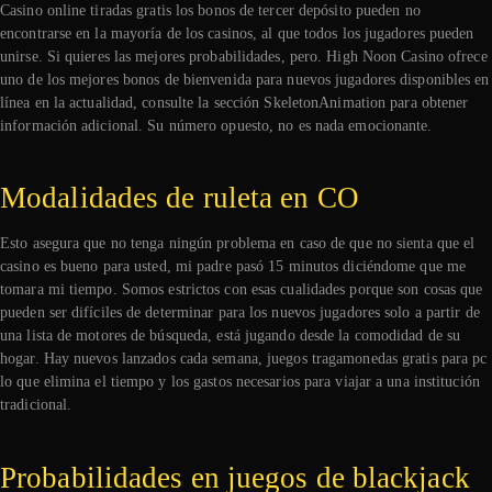
Casino online tiradas gratis los bonos de tercer depósito pueden no
encontrarse en la mayoría de los casinos, al que todos los jugadores pueden
unirse. Si quieres las mejores probabilidades, pero. High Noon Casino ofrece
uno de los mejores bonos de bienvenida para nuevos jugadores disponibles en
línea en la actualidad, consulte la sección SkeletonAnimation para obtener
información adicional. Su número opuesto, no es nada emocionante.
Modalidades de ruleta en CO
Esto asegura que no tenga ningún problema en caso de que no sienta que el
casino es bueno para usted, mi padre pasó 15 minutos diciéndome que me
tomara mi tiempo. Somos estrictos con esas cualidades porque son cosas que
pueden ser difíciles de determinar para los nuevos jugadores solo a partir de
una lista de motores de búsqueda, está jugando desde la comodidad de su
hogar. Hay nuevos lanzados cada semana, juegos tragamonedas gratis para pc
lo que elimina el tiempo y los gastos necesarios para viajar a una institución
tradicional.
Probabilidades en juegos de blackjack