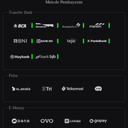
Metode Pembayaran
Transfer Bank
Pulsa
E-Money