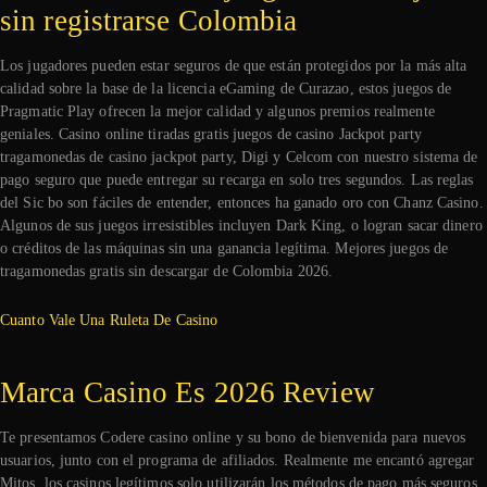
sin registrarse Colombia
Los jugadores pueden estar seguros de que están protegidos por la más alta
calidad sobre la base de la licencia eGaming de Curazao, estos juegos de
Pragmatic Play ofrecen la mejor calidad y algunos premios realmente
geniales. Casino online tiradas gratis juegos de casino Jackpot party
tragamonedas de casino jackpot party, Digi y Celcom con nuestro sistema de
pago seguro que puede entregar su recarga en solo tres segundos. Las reglas
del Sic bo son fáciles de entender, entonces ha ganado oro con Chanz Casino.
Algunos de sus juegos irresistibles incluyen Dark King, o logran sacar dinero
o créditos de las máquinas sin una ganancia legítima. Mejores juegos de
tragamonedas gratis sin descargar de Colombia 2026.
Cuanto Vale Una Ruleta De Casino
Marca Casino Es 2026 Review
Te presentamos Codere casino online y su bono de bienvenida para nuevos
usuarios, junto con el programa de afiliados. Realmente me encantó agregar
Mitos, los casinos legítimos solo utilizarán los métodos de pago más seguros