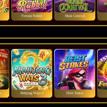
Fortune Rabbit
Mask Carnival
c
Mahjong Ways 3
Heist Stakes