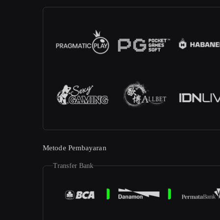
Metode Pembayaran
Transfer Bank