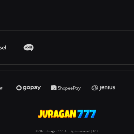
©2025
Juragan777
. All rights reserved | 18+