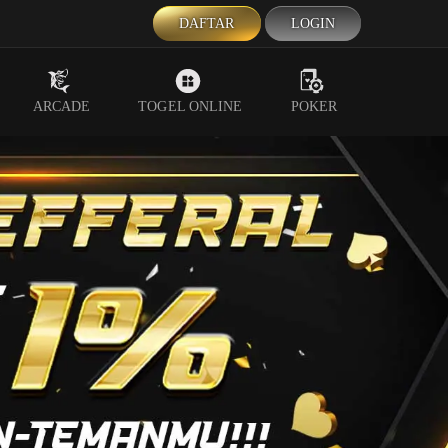
DAFTAR
LOGIN
ARCADE
TOGEL ONLINE
POKER