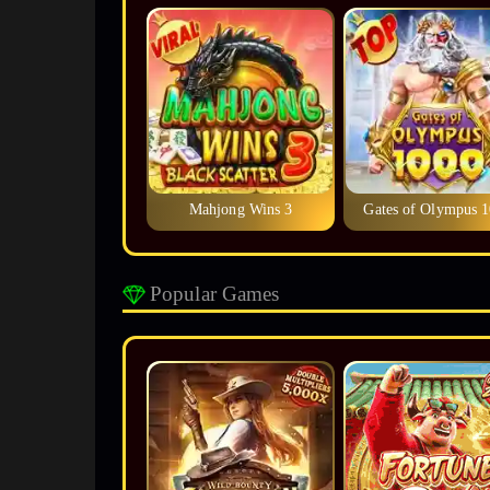
Mahjong Wins 3
Gates of Olympus 
Popular Games