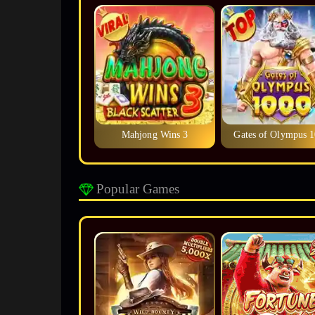
Mahjong Wins 3
Gates of Olympus 
Popular Games