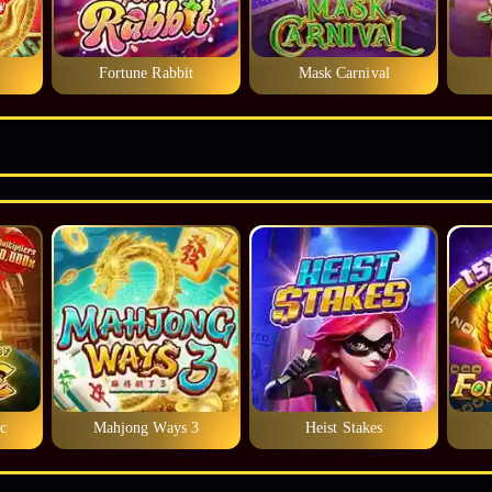
Fortune Rabbit
Mask Carnival
c
Mahjong Ways 3
Heist Stakes