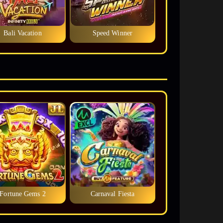
Bali Vacation
Speed Winner
Fortune Gems 2
Carnaval Fiesta