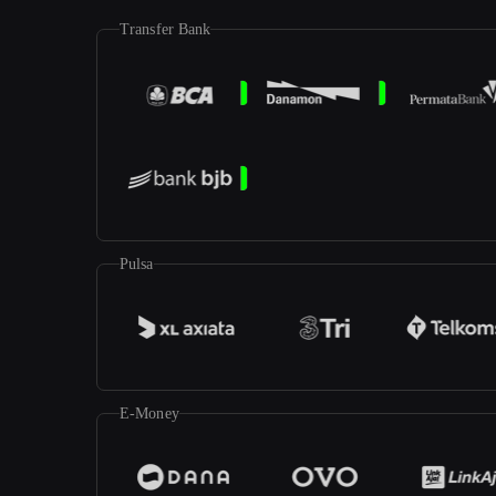
Transfer Bank
Pulsa
E-Money