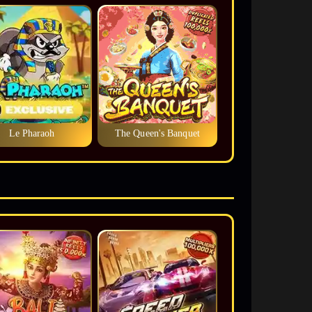
Le Pharaoh
The Queen's Banquet